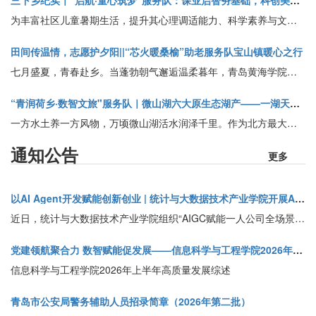
三下乡纪实｜“启航·童心筑梦”服务队：课业启智夯基础，科创美育润童心
为丰富社区儿童暑期生活，提升其心理调适能力、科学素养与文化认同，信息科学与工程学院“启航?童心筑梦”三下乡志愿服务队持续扎根黄岛区九顶山社区公益课堂，活动第八、九天，团队延续课业辅导基础，开设趣味音乐、网络安全、趣味泡泡机、童绘资源社区图，火眼金睛辩AI、黏土冰箱贴等多元特色课程，融美育、安全教育、科创实践、手工创作于一体，在欢乐互动中丰富孩子们暑期生活，筑牢安全意识，培育审美与创新思维。
田间传温情，志愿护夕阳||“芯火暖桑榆”助老服务队宝山镇暖心之行
七月盛夏，青春赴乡。当蓬勃朝气邂逅温柔暮年，青岛黄海学院信息科学与工程学院“芯火暖桑榆”助老服务队奔赴乡间，以青春力量护航银发生活，以热忱践行初心，以陪伴温暖桑榆，在乡村大地开启一场暖心助老之旅。
“青润荷乡·数智文旅"服务队｜微山湖六大原生态湖产——一湖天然馈赠，千年渔家匠心
一方水土养一方风物，万顷微山湖活水润泽千里。作为北方最大的淡水湖、国家级生态湿地保护区，微山湖得天独厚的优质水域、温润气候与洁净水土，孕育出无数原生态地道湖鲜。千百年来，湖畔渔家依水而生、循时而作，代代传承古法技艺，不添速成、不扰本味，将湖光月色与四时风物揉进每一味特产之中。今天，就带大家走进微山湖，解锁藏在运河水乡里的千年烟火与地道风味。
通知公告
更多
以AI Agent开发赋能创新创业 | 统计与大数据技术产业学院开展AIGC赋能“一人公司”全场景应用实践活动
近日，统计与大数据技术产业学院组织“AIGC赋能一人公司全场景应用工作室”成员开展AI Agent软件开发学习实践活动。
党建领航聚合力 数智赋能促发展——信息科学与工程学院2026年上半年高质量发展综述
信息科学与工程学院2026年上半年高质量发展综述
青岛市公安局警务辅助人员招录简章（2026年第二批）