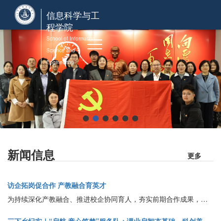
信息科学与工
程学院
School of Information
Science and
Engineering
新闻信息
更多
访企拓岗促合作 产教融合育英才
为持续深化产教融合、推进校企协同育人，夯实前期合作成果，拓宽人工智能专业人才培养、实习就业及科研创新渠道，2026年8月3日，青岛黄海学院合作发展处处长助理庄伟、信息科学与工程学院副院长孙守强、人工智能系主任王晓辉一行专程走访山东极视角科技股份有限公司，开展深度校企合作交流。山东极视角科技股份有限公司总经理王道林热情接待校方代表团，双方围绕已有合作基础复盘总结、聚焦全新合作方向精准磋商，推动校企合作走深走实。