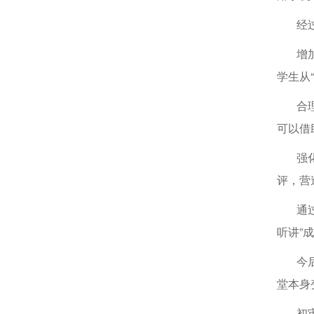
经
增
学生从
合
可以借
强
评，营
通
听讲”
今
堂本身
初