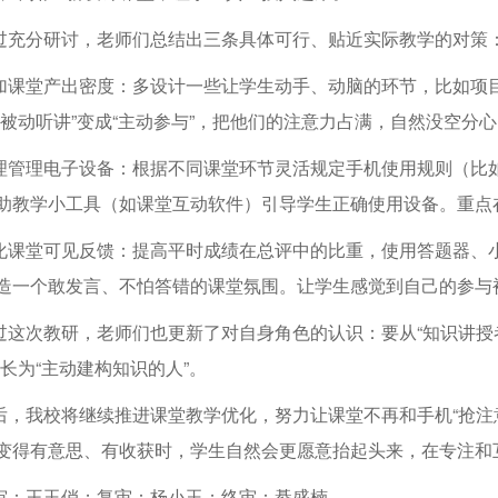
过充分研讨，老师们总结出三条具体可行、贴近实际教学的对策
加课堂产出密度：多设计一些让学生动手、动脑的环节，比如项
“被动听讲”变成“主动参与”，把他们的注意力占满，自然没空分心
理管理电子设备：根据不同课堂环节灵活规定手机使用规则（比
助教学小工具（如课堂互动软件）引导学生正确使用设备。重点
化课堂可见反馈：提高平时成绩在总评中的比重，使用答题器、
造一个敢发言、不怕答错的课堂氛围。让学生感觉到自己的参与
过这次教研，老师们也更新了对自身角色的认识：要从“知识讲授者
成长为“主动建构知识的人”。
后，我校将继续推进课堂教学优化，努力让课堂不再和手机“抢注
变得有意思、有收获时，学生自然会更愿意抬起头来，在专注和
审：王玉俏；复审：杨小玉；终审：綦盛楠