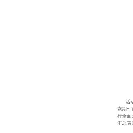
活
索期刊
行全面
汇总表