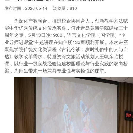
发布时间：2026-05-14
浏览量：810
为深化产教融合、推进校企协同育人，创新教学方法赋
能中华优秀传统文化传承实践，值此青岛黄海学院建校三十
周年之际
，
5月13日晚19:00，语言文化学院（国学院）“企
业导师进课堂”
主题讲座在知信楼
133室顺利开展。本次讲座
聚焦学院传统文化类课程《古礼今谈：岁时礼俗中的人与自
然》教学改革需求，特邀资深文旅活动策划人王帆亲临授
课，以行业一线实战经验搭建校园理论与行业实践的双向桥
梁，为师生带来一场兼具专业性与实操性的课堂。