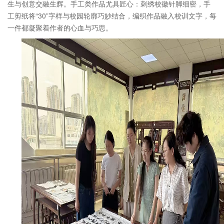
生与创意交融生辉。手工类作品尤具匠心：刺绣校徽针脚细密，手
工剪纸将“
30
”字样与校园轮廓巧妙结合，编织作品融入校训文字，每
一件都凝聚着作者的心血与巧思。