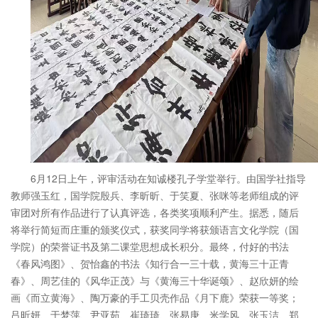
6
月
12
日上午，评审活动在知诚楼孔子学堂举行。由国学社指导
教师强玉红，国学院殷兵、李昕昕、于笑夏、张咪等老师组成的评
审团对所有作品进行了认真评选，各类奖项顺利产生。
据悉，随后
将举行简短而庄重的颁奖仪式，获奖同学将获颁语言文化学院（国
学院）的荣誉证书及第二课堂思想成长积分。最终，付好的书法
《春风鸿图》、贺怡鑫的书法《知行合一三十载，黄海三十正青
春》、周艺佳的《风华正茂》与《黄海三十华诞颂》、赵欣妍的绘
画《而立黄海》、陶万豪的手工贝壳作品《月下鹿》荣获一等奖；
吕昕妍、于梦萍、尹亚茹、崔琦琦、张易庚、米学风、张玉洁、郑