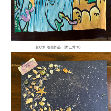
赵欣妍
绘画作品
《而立黄海》