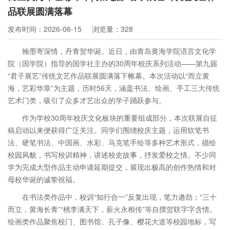
品联展圆满落幕
发布时间：2026-06-15
浏览量：328
翰墨寄深情，丹青贺华诞。近日，由青岛黄海学院语言文化学
院（国学院）指导
的国学社主办的
30
周年校庆系列活动——第九届
“君子展艺”传统文艺作品联展圆满落下帷幕。本次活动以“而立黄
海，艺彩华章”为主题，历时
56
天
，涵盖书法、绘画、手工三大传统
艺术门类，吸引了众多才艺出众的学子踊跃参与。
作为学校
30
周年校庆文化板块的重要组成部分，本次联展自征
稿启动以来便获得广泛关注。同学们围绕校庆主题，运用软笔书
法、硬笔书法、中国画、水彩、马克笔手绘等多种艺术形式，描绘
校园风貌，书写校训精神，讲述校史故事，抒发爱校之情。不少同
学为完成大型作品主动申请延期提交，展现出极高的创作热情和对
母校华诞的诚挚祝福。
在书法类作品中，校训
“知行合一”反复出现，笔力遒劲；“三十
而立，黄海长青”“桃李满天下，薪火永相传”等自撰贺联字字含情。
绘画类作品聚焦校门、图书馆、孔子像、樱花大道等校园地标，写