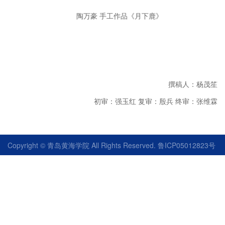
陶万豪
手工作品《月下鹿》
撰稿人：杨茂笙
初审：强玉红
复审：殷兵
终审：张维霖
Copyright © 青岛黄海学院 All Rights Reserved. 鲁ICP05012823号