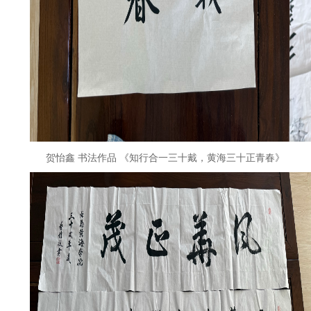
贺怡鑫
书法作品
《知行合一三十戴，黄海三十正青春》