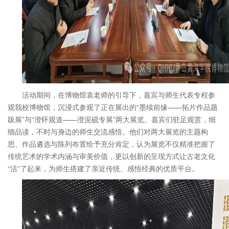
活动期间，在博物馆袁老师的引导下，嘉宾与师生代表专程参
观我校博物馆，沉浸式参观了正在展出的“墨续前缘——拓片作品题
跋展”与“澄怀观道——澄泥砚专展”两大展览。嘉宾们驻足观赏，细
细品读，不时与身边的师生交流感悟。他们对两大展览的主题构
思、作品遴选与陈列布置给予充分肯定，认为展览不仅精准把握了
传统艺术的学术内涵与审美价值，更以创新的呈现方式让古老文化
“活”了起来，为师生搭建了亲近传统、感悟经典的优质平台。