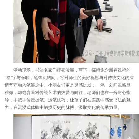
活动现场，书法名家们挥毫泼墨，写下一幅幅饱含新春祝福的
“福”字与春联，笔锋流转间，将对师生的美好祝愿与对传统文化的深
情坚守融入笔墨之中。小朋友们更是灵感迸发，一笔一划间虽略显
稚嫩，却饱含着对传统艺术的热爱与向往，老师们也在一旁耐心指
导，手把手传授握笔、运笔技巧，让孩子们在实践中感受书法的魅
力，在沉浸式体验中触摸历史的脉搏、汲取文化的传承力量。