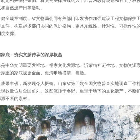
宁制定相关保护条例。将文物法律法规纳入干部普法教育规划和各类学校
化和自然遗产日等活动。
力健全规章制度。省文物局会同有关部门印发协作加强建设工程文物保护
等文件，构建起多部门协同的保护格局，更具系统性、针对性、可操作性
制度支撑。
清家底：夯实文脉传承的深厚根基
东是中华文明重要发祥地、儒家文化发源地、沂蒙精神诞生地，文物资源禀
份厚重的家底被更全面、更清晰地摸清、盘活。
查成果丰硕，新发现令人振奋。山东省第四次全国文物普查实地调查工作扎实
发现数量位居全国前列。这些沉睡于乡野、重现于地下的文化遗产，不断
源源不断的素材。