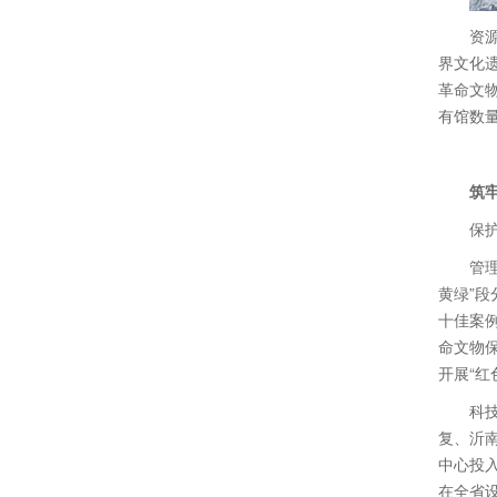
资
界文化遗
革命文物
有馆数
筑
保
管
黄绿”段
十佳案
命文物
开展“红
科
复、沂
中心投
在全省