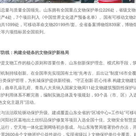
源总量与质量全国领先。山东拥有全国重点文物保护单位226处，省级文物
产4处，7个项目列入《中国世界文化遗产预备名单》。国有可移动文物2
共1099处，可移动革命文物20199件/套。全省备案博物馆839家，
量等六项指标居全国前列。
牢防线：构建全链条的文物保护新格局
护是文物工作的核心原则和首要任务。山东创新保护理念、模式和手段，
理机制持续创新。在全国率先实现国有土地“先考古、后出让”制度16市全覆
分类保护管理，为长城保护提供新经验。“守正创新·匠心传承 构建文物建
例，曲阜孔庙孔府、青岛八大关纳入国家文物局11处文物建筑预防性保护
保护利用体系不断完善，编制实施总体及专项规划，93个县（市、区）入
色文化主题月”活动。
技与法治双轮驱动保护升级。建成覆盖山东全省的“区域中心+工作站”可
南河阳社区墓地出土丝织品保护修复等项目入选全国十佳。文物安全智慧
入运行，空天地一体化监测网络初步形成。与山东海警局签署协作办法，
设置2600余个文物巡护公益性岗位，实现省级以上文物保护单位全覆盖