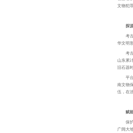
文物犯
探
考
华文明
考古
山东累计
旧石器
平
南文物
伍，在
赋
保
广阔大