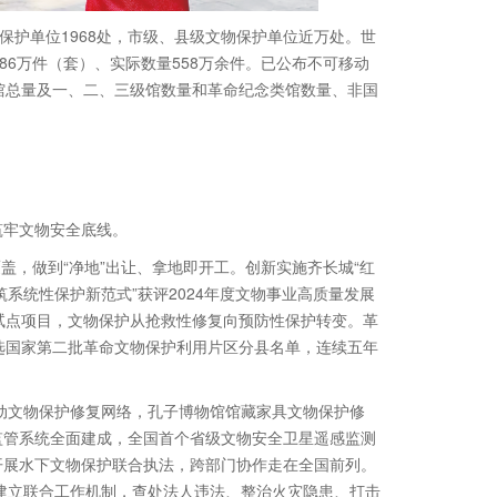
保护单位1968处，市级、县级文物保护单位近万处。世
86万件（套）、实际数量558万余件。已公布不可移动
博物馆总量及一、二、三级馆数量和革命纪念类馆数量、非国
筑牢文物安全底线。
盖，做到“净地”出让、拿地即开工。创新实施齐长城“红
筑系统性保护新范式”获评2024年度文物事业高质量发展
试点项目，文物保护从抢救性修复向预防性保护转变。革
选国家第二批革命文物保护利用片区分县名单，连续五年
移动文物保护修复网络，孔子博物馆馆藏家具文物保护修
监管系统全面建成，全国首个省级文物安全卫星遥感监测
开展水下文物保护联合执法，跨部门协作走在全国前列。
。建立联合工作机制，查处法人违法、整治火灾隐患、打击