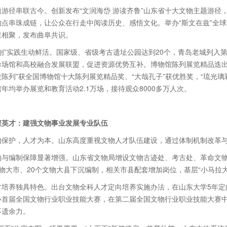
题游径串联古今。创新发布“文润海岱 游读齐鲁”山东省十大文物主题游径
物点串珠成链，让公众在行走中阅读历史、感悟文化。举办“斯文在兹”全
里相聚，发布曲阜共识。
两创”实践生动鲜活。国家级、省级考古遗址公园达到20个，青岛老城列入
命场馆和高校融合发展联盟，促进资源优势互补。博物馆陈列展览精品迭出
陈列”获全国博物馆十大陈列展览精品奖、“大哉孔子”获优胜奖，“琉光
年均举办展览和教育活动2.1万场，接待观众8000多万人次。
聚英才：建强文物事业发展专业队伍
物保护，人才为本。山东高度重视文物人才队伍建设，通过体制机制改革
构与编制保障显著增强。山东省文物局增设文物古迹处、考古处、革命文物
物大市、20个文物大县下沉编制，相关市县配套增加岗位，基层“小马拉
才培养独具特色。出台文物全科人才定向培养实施办法，在山东大学5年定
办首届全国文物行业职业技能大赛，在第二届全国文物行业职业技能大赛
不遗余力。