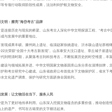
罪等专项行动取得阶段性成果，法治利剑护航文物安全。
源文明：擦亮“海岱考古”品牌
古是连接历史与现实的桥梁。山东考古人深化中华文明探源工程、“考古中
形成与发展中的重要地位。
发现成果丰硕。滕州岗上遗址、临淄赵家徐姚遗址、沂水跋山遗址群相继入选2
22次荣获“全国十大考古新发现”。山东泰安大汶口遗址、章丘城子崖遗址
时代到明清时期，从聚落考古到科技考古，不断拓展历史的时空维度，丰
台建设与领域拓展并进。中华文明国家文物基因库山东分库在淄博挂牌，
保护和考古研究中心建成。山东省政府公布首批水下文物保护区，省水下
涉水文化遗产调查、保护与研究方面跻身全国前列。
能发展：让文物活在当下、服务人民
护是为了更好地传承利用。山东深入挖掘文物蕴含的多重价值，推动创造
地上的遗产、书写在古籍里的文字都活起来。