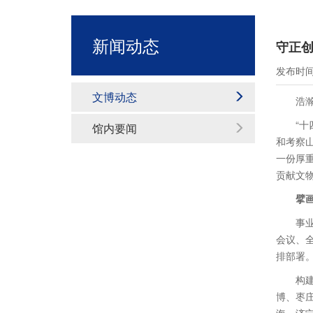
新闻动态
守正创
发布时间：
文博动态
浩
“
馆内要闻
和考察
一份厚
贡献文
擘
事
会议、
排部署
构
博、枣