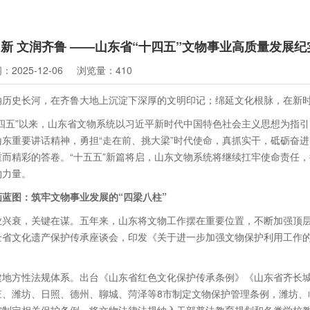
新 文润齐鲁 ——山东省“十四五”文物事业高质量发展纪
2025-12-06
浏览量：410
瀚历史长河，在齐鲁大地上沉淀下深厚的文明印记；绵延文化根脉，在新
十四五”以来，山东省文物系统以习近平新时代中国特色社会主义思想为指
山东重要讲话精神，勇担“走在前、挑大梁”时代使命，真抓实干，砥砺奋
重而精彩的答卷。“十五五”新篇将启，山东文物系统将继续扛牢使命责任
物力量。
画蓝图：筑牢文物事业发展的“四梁八柱”
业兴衰，关键在谋。五年来，山东将文物工作摆在重要位置，不断加强顶
全省文化遗产保护传承座谈会，印发《关于进一步加强文物保护利用工作的
。
建地方性法规体系。出台《山东省红色文化保护传承条例》《山东省齐长
庄、潍坊、日照、德州、聊城、菏泽等8市制定文物保护管理条例，潍坊、