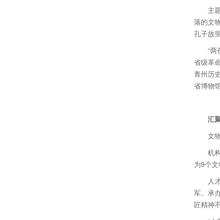
主
落的文
孔子故
“
省级革
青州历史
省博物馆
汇
文
机
为9个文
人
军。承
匠精神