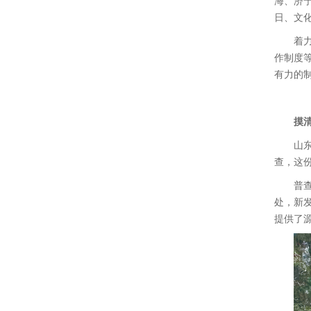
海、济
日、文
着
作制度
有力的
摸
山
查，这
普
处，新
提供了