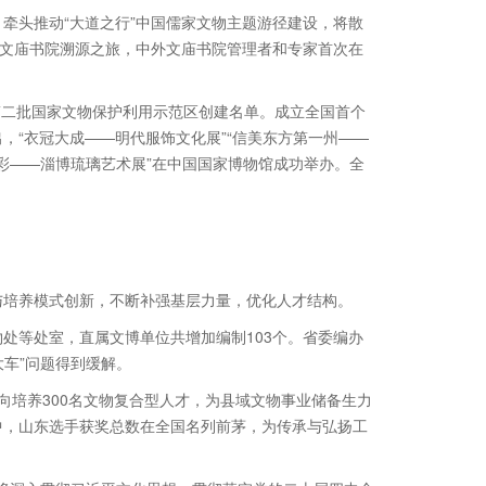
，牵头推动“大道之行”中国儒家文物主题游径建设，将散
球文庙书院溯源之旅，中外文庙书院管理者和专家首次在
第二批国家文物保护利用示范区创建名单。成立全国首个
，“衣冠大成——明代服饰文化展”“信美东方第一州——
璃彩——淄博琉璃艺术展”在中国国家博物馆成功举办。全
与培养模式创新，不断补强基层力量，优化人才结构。
处等处室，直属文博单位共增加编制103个。省委编办
大车”问题得到缓解。
向培养300名文物复合型人才，为县域文物事业储备生力
中，山东选手获奖总数在全国名列前茅，为传承与弘扬工