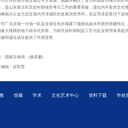
泽市牡丹区南华遗址通过考古发掘，揭露并确认了金元时期曹州城市街区
白，是山东黄泛区历史时期城市考古工作的重要突破，遗址内丰富的文化
清晰揭示出金元至近现代菏泽城区的发展演变序列，实证菏泽是黄河下游
营市广北农场一分场一队盐业遗址初步揭露了规模化卤水井群的营建特点
期最大规模的地下卤水坑井群，为研究该时期制盐工艺与盐业管理体系提
重建和遗址选址提供了环境背景。
源：国家文物局 （杨亚鹏）
任编辑：赵军慧
教
馆藏
学术
文化艺术中心
资料下载
学校