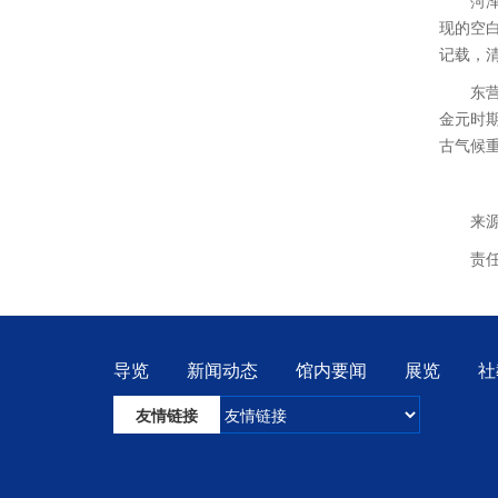
菏
现的空
记载，
东
金元时
古气候
来
责
导览
新闻动态
馆内要闻
展览
社
友情链接