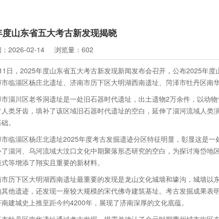
5年度山东省五大考古新发现揭晓
2026-02-14
浏览量：602
月11日，2025年度山东省五大考古新发现新闻发布会召开，公布2025
博市临淄区杨庄北遗址、济南市历下区大明湖西南遗址、菏泽市牡丹区南
博市淄川区老爷洞遗址是一处旧石器时代遗址，出土遗物2万余件，以动物
古人类牙齿，填补了该区域旧石器时代遗址的空白，延伸了淄河流域人类
基础。
博市临淄区杨庄北遗址2025年度考古发掘遗迹分区特征明显，彰显这是
补了淄河、乌河流域大汶口文化中期聚落形态研究的空白，为探讨海岱地
模式等增添了翔实且重要的新材料。
南市历下区大明湖西南遗址最重要的发现是龙山文化城墙和壕沟，城墙以
的其他遗迹，还发现一座较大规模的宋代佛寺建筑基址。考古发掘成果表
南建城史上推至距今约4200年，展现了济南深厚的文化底蕴。