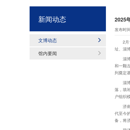
新闻动态
202
发布时间：
文博动态
2
址、淄
馆内要闻
淄
和一颗
列奠定
淄
落，填
户组织
济
代至今
备，将济