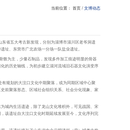
当前位置：
首页
/
文博动态
年度山东省五大考古新发现，分别为淄博市淄川区老爷洞遗
华遗址、东营市广北农场一分场一队盐业遗址。
骨骼为主，少量石制品，发现多件加工痕迹明显的骨器
演化的历史轴线，为初步建立淄河流域旧石器文化演变序
一处有规划的大汶口文化中期聚落，或为同期区域中心聚
区史前聚落形态、区域社会组织关系、社会分化现象、家
东为城内生活遗迹，除了龙山文化堆积外，可见战国、宋
明，该遗址自大汶口文化时期延续发展至今，文化序列完