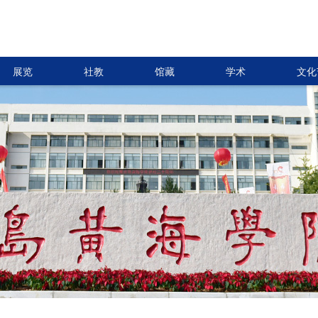
展览
社教
馆藏
学术
文化