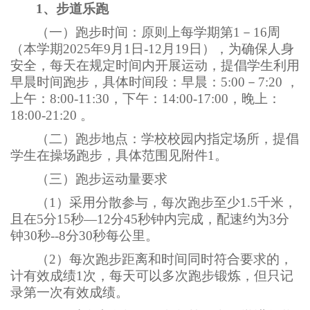
1、步道乐跑
（一）
跑步时间
：原则上
每学期第
1－
1
6周
（本学期
2
025
年
9
月
1
日
-
12
月
19
日），为确保人身
安全，每天在规定时间内开展运动，提倡学生利用
早晨时间跑步，具体时间段：早晨：
5:0
0－
7:2
0
，
上午：
8:00-11:
3
0，下午：14:
00
-17:00，晚上：
18:00-21:20 。
（二）跑步地点：学校校园内指定场所，提倡
学生在操场跑步，具体范围见附件
1。
（三）跑步运动量要求
（
1）
采用分散参与，每次跑步至少
1.5
千米，
且在
5
分
15
秒
—12
分
4
5
秒钟内完成，配速约为
3分
钟30秒--8分30秒每公里。
（
2）
每次跑步距离和时间同时符合要求
的，
计有效成绩
1次，每天
可以多次跑步锻炼，但只记
录第一次有效成绩
。