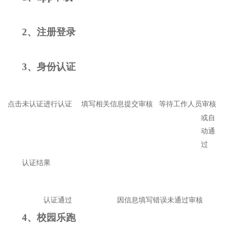
2
、注册登录
3
、身份认证
点击未认证进行认证
填写相关信息提交审核
等待工作人员审核
或自
动通
过
认证结果
认证通过
因信息填写错误未通过审核
4
、校园乐跑