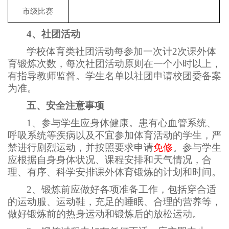
市级比赛
4
、社团活动
学校体育类社团活动每参加一次计
2次课外体
育锻炼次数，每次社团活动原则在一个小时以上，
有指导教师监督。学生名单以社团申请校团委备案
为准。
五、安全注意事项
1、参与学生应身体健康。患有心血管系统、
呼吸系统等疾病以及不宜参加体育活动的学生，严
禁进行剧烈运动，并按照要求申请
免修
。参与学生
应根据自身身体状况、课程安排和天气情况，合
理、有序、科学安排课外体育锻炼的计划和时间。
2、锻炼前应做好各项准备工作，包括穿合适
的运动服、运动鞋，充足的睡眠、合理的营养等，
做好锻炼前的热身运动和锻炼后的放松运动。