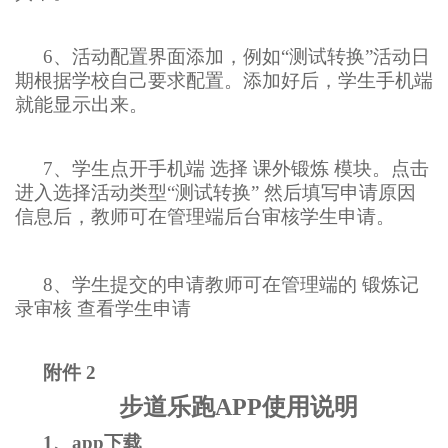
6、活动配置界面添加，例如“测试转换”活动日
期根据学校自己要求配置。添加好后，学生手机端
就能显示出来。
7、学生点开手机端 选择 课外锻炼 模块。点击
进入选择活动类型“测试转换” 然后填写申请原因
信息后，教师可在管理端后台审核学生申请。
8、学生提交的申请教师可在管理端的 锻炼记
录审核 查看学生申请
附件
2
步道乐跑
APP使用说明
1
、
app
下载