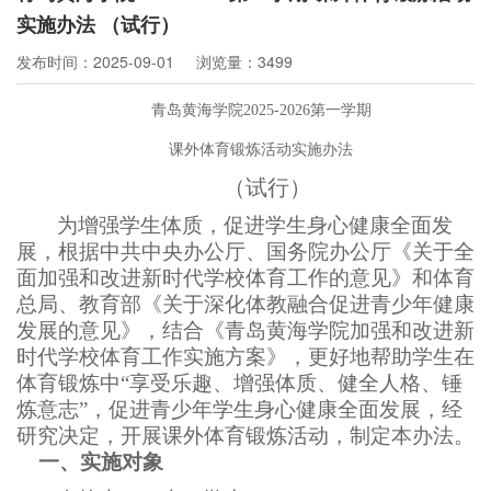
实施办法 （试行）
发布时间：2025-09-01
浏览量：3499
青岛黄海学院
2
02
5
-202
6
第
一
学期
课外体育锻炼活动实施办法
（试行）
为增强学生体质，促进学生身心健康全面发
展，根据中共中央办公厅、国务院办公厅《关于全
面加强和改进新时代学校体育工作的意见》和体育
总局、教育部《关于深化体教融合促进青少年健康
发展的意见》，结合《青岛黄海学院
加强和改进新
时代学校体育工作实施方案
》，更好地帮助学生在
体育锻炼中
“享受乐趣、增强体质、健全人格、锤
炼意志”，促进青少年学生身心健康全面发展，经
研究决定，开展课外体育锻炼活动，制定本办法。
一、实施对象