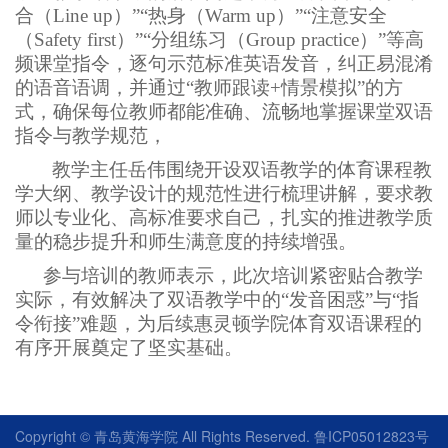
合（Line up）”“热身（Warm up）”“注意安全
（Safety first）”“分组练习（Group practice）”等高
频课堂指令，逐句示范标准英语发音，纠正易混淆
的语音语调，并通过“教师跟读+情景模拟”的方
式，确保每位教师都能准确、流畅地掌握课堂双语
指令与教学规范，
教学主任岳伟围绕开设双语教学的体育课程教
学大纲、教学设计的规范性进行梳理讲解，要求教
师以专业化、高标准要求自己，扎实的推进教学质
量的稳步提升和师生满意度的持续增强。
参与培训的教师表示，此次培训紧密贴合教学
实际，有效解决了双语教学中的
“发音困惑”与“指
令衔接”难题，为后续惠灵顿学院体育双语课程的
有序开展奠定了坚实基础。
Copyright © 青岛黄海学院 All Rights Reserved. 鲁ICP05012823号