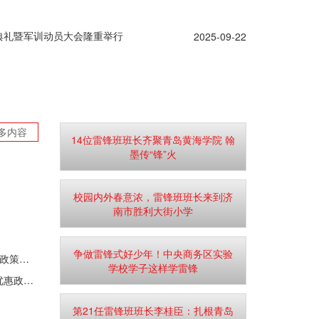
学典礼暨军训动员大会隆重举行
2025-09-22
多内容
14位雷锋班班长齐聚青岛黄海学院 翰
墨传“锋”火
校园内外春意浓，雷锋班班长来到济
南市胜利大街小学
争做雷锋式好少年！中央商务区实验
黄岛区武装部来校进行“携笔从戎 筑梦青春”2024年度征兵政策宣讲活动
学校学子这样学雷锋
“无悔军旅、无悔青春”——我校开展大学毕业生参军入伍优惠政策宣讲会
第21任雷锋班班长李桂臣：扎根青岛