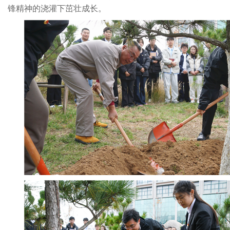
锋精神的浇灌下茁壮成长。