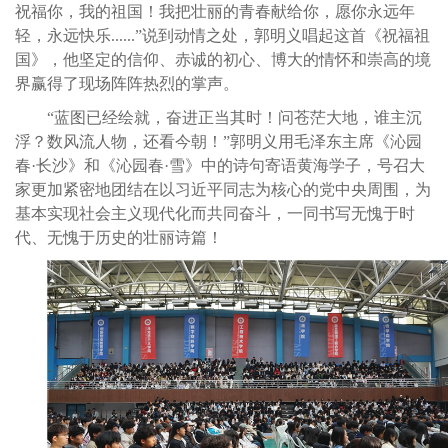
祝福你，我的祖国！我把壮丽的青春献给你，愿你永远年
轻，永远快乐......”说到动情之处，郭明义唱起这首《祝福祖
国》，他坚定的信仰、赤诚的初心、博大的情怀和崇高的境
界赢得了现场阵阵热烈的掌声。
“蓝图已经绘就，奋进正当其时！问苍茫大地，谁主沉
浮？数风流人物，还看今朝！”郭明义用毛泽东主席《沁园
春·长沙》和《沁园春·雪》中的诗句寄语黄海学子，号召大
家更加紧密地团结在以习近平同志为核心的党中央周围，为
基本实现社会主义现代化而共同奋斗，一同书写无愧于时
代、无愧于历史的壮丽诗篇！