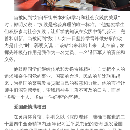
当被问到“如何平衡书本知识学习和社会实践的关系”
时，郭明义说：“实践是检验真理的唯一标准。”他勉励学生
们积极参与社会实践，让所学的知识在实践中得到验证、完
善和创新。当被问到“数十年如一日坚持学雷锋做好事的动
力是什么”时，郭明义说：“该站出来就站出来！走在前，发
挥先锋模范作用是我作为一名党员、一名退伍军人的责任和
义务。”
他鼓励同学们继续传承和发扬雷锋精神，自觉把个人的
追求和奋斗同党的事业、国家的命运、民族的前途联系起
来，为祖国的繁荣发展贡献自己的智慧和力量。他的言行让
师生们深刻感受到，雷锋精神并非遥不可及的口号，而是
“多帮一个人、多做一件好事”的坚持。
爱国豪情满校园
在黄海体育馆，郭明义以《深刻理解、准确把握党的二
十届四中全会精神内涵 牢记习近平总书记的教诲 激发爱国