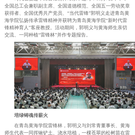
全国总工会兼职副主席、全国道德模范、全国五一劳动奖章
获得者、全国优秀共产党员、“当代雷锋”郭明义走进青岛黄
海学院弘扬传承雷锋精神并获聘为青岛黄海学院“新时代雷
锋精神育人”客座教授。活动期间，郭明义与黄海师生亲切
交流、一同种植“雷锋林”并作专题报告。
培绿铸魂传薪火
在青岛黄海学院雷锋林，郭明义与刘常青董事长、黄海
师生代表一同挥锹铲土、浇水培植，一棵苍翠的松树苗在雷