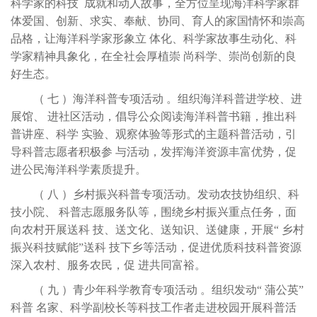
科学家的科技 成就和动人故事，全方位呈现海洋科学家群
体爱国、创新、求实、奉献、协同、育人的家国情怀和崇高
品格，让海洋科学家形象立 体化、科学家故事生动化、科
学家精神具象化，在全社会厚植崇 尚科学、崇尚创新的良
好生态。
（
七
）海洋科普专项活动
。组织海洋科普进学校、进
展馆、
进社区活动，倡导公众阅读海洋科普书籍，推出科
普讲座、科学
实验、观察体验等形式的主题科普活动，引
导科普志愿者积极参
与活动，发挥海洋资源丰富优势，促
进公民海洋科学素质提升。
（
八
）乡村振兴科普专项活动。发动农技协组织、科
技小院、
科普志愿服务队等，围绕乡村振兴重点任务，面
向农村开展送科
技、送文化、送知识、送健康，开展
“ 乡村
振兴科技赋能”送科 技下乡等活动，促进优质科技科普资源
深入农村、服务农民，促 进共同富裕。
（
九
）青少年科学教育专项活动
。组织发动
“ 蒲公英”
科普 名家、科学副校长等科技工作者走进校园开展科普活