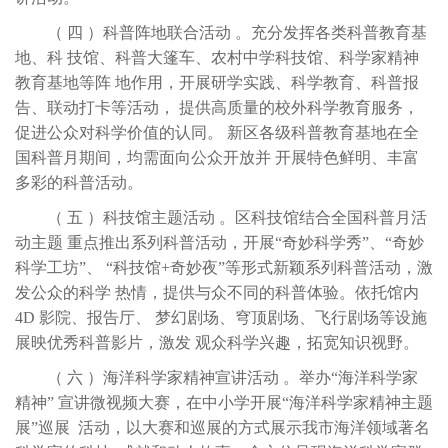
（
四
）科普阵地联合活动
。充分发挥各类科普教育基
地、科
技馆、科普大篷车、农村中学科技馆、科学家精神
教育基地等阵
地作用，开展研学实践、科学教育、科普报
告、联动打卡等活动，
提供高质量的校外科学教育服务，
促进公众对科学价值的认同。
新区各级科普教育基地在全
国科普月期间，均需面向公众开放并
开展特色鲜明、丰富
多彩的科普活动。
（
五
）科技馆主题活动
。区科技馆结合全国科普月活
动主题
重点推出系列科普活动，开展
“奇妙科学秀”、“奇妙
科学工坊”、 “科技馆+奇妙夜”等形式新颖系列科普活动，激
发公众的科学 热情，提供与众不同的科普体验。依托馆内
4D 影院、报告厅、 梦幻剧场、穹顶剧场、飞行剧场等设施
展映优秀科普影片，激发 观众科学兴趣，拓宽知识视野。
（
六
）海洋科学家精神宣讲活动
。举办
“海洋科学家
精神” 宣讲微视频大赛，在中小学开展“海洋科学家精神主题
展”巡展 活动，以大赛和巡展的方式展示我市海洋领域著名