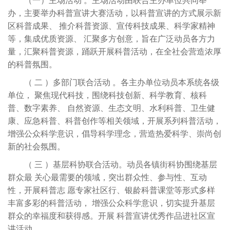
（一）主场活动
。主场活动由联合主办单位共同举
办，主要举办科普宣讲大赛活动，以科普宣讲的方式展示新
区科普成果、
推介科普资源、宣传科技成果、科学家精神
等，集成优质资源、
汇聚多方创意，旨在广泛动员各方力
量，汇聚科普资源，踊跃开展科普活动，在全社会营造浓厚
的科普氛围。
（
二
）多部门联合活动
。各主办单位动员本系统各级
单位，
聚焦现代科技，围绕科技创新、科学教育、核科
普、数字素养、
自然资源、生态文明、水利科普、卫生健
康、应急科普、科普创作等相关领域，开展系列科普活动，
增强公众科学意识，倡导科学理念，营造热爱科学、崇尚创
新的社会氛围。
（
三
）基层科协联合活动。动员各镇街科协围绕基层
群众最
关心最需要的领域，突出群众性、参与性、互动
性，开展科普志
愿专家社区行、银龄科普课堂等形式多样
丰富多彩的科普活动，
增强公众科学意识，切实提升基层
群众的幸福度和获得感。开展
科普宣讲优秀作品进社区宣
讲活动。