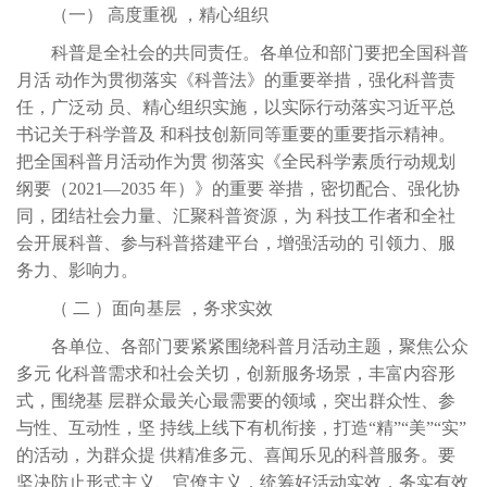
（一）
高度重视
，精心组织
科普是全社会的共同责任。各单位和部门要把全国科普
月活
动作为贯彻落实《科普法》的重要举措，强化科普责
任，广泛动
员、精心组织实施，以实际行动落实习近平总
书记关于科学普及
和科技创新同等重要的重要指示精神。
把全国科普月活动作为贯
彻落实《全民科学素质行动规划
纲要（
2021—2035 年）》的重要 举措，密切配合、强化协
同，团结社会力量、汇聚科普资源，为 科技工作者和全社
会开展科普、参与科普搭建平台，增强活动的 引领力、服
务力、影响力。
（
二
）面向基层
，务求实效
各单位、各部门要紧紧围绕科普月活动主题，聚焦公众
多元
化科普需求和社会关切，创新服务场景，丰富内容形
式，围绕基
层群众最关心最需要的领域，突出群众性、参
与性、互动性，坚
持线上线下有机衔接，打造
“精”“美”“实”
的活动，为群众提 供精准多元、喜闻乐见的科普服务。要
坚决防止形式主义、官僚主义，统筹好活动实效，务实有效