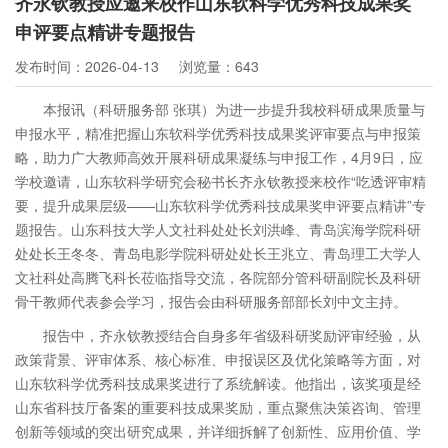
齐永钦教授应邀来校作山东软科学优秀科技成果奖
申评要点精讲专题报告
发布时间：2026-04-13
浏览量：643
本报讯（科研服务部 张琪）为进一步提升我校科研成果质量与
申报水平，精准把握山东软科学优秀科技成果奖评审要点与申报策
略，助力广大教师高效开展科研成果凝练与申报工作，4月9日，应
学校邀请，山东软科学研究会秘书长齐永钦教授来校作“吃透评审精
要，提升成果层级——山东软科学优秀科技成果奖申评要点精讲”专
题报告。山东科技大学人文社科处处长刘洪峰、青岛滨海学院科研
处处长王冬冬、青岛电影学院科研处处长王兆立、青岛理工大学人
文社科处高腾飞科长莅临指导交流，各院部分管科研副院长及科研
骨干教师代表参会学习，报告会由科研服务部部长刘中文主持。
报告中，齐永钦教授结合自身多年省级科研奖励评审经验，从
政策背景、评审体系、核心标准、申报误区及优化策略等方面，对
山东软科学优秀科技成果奖进行了系统解读。他指出，该奖项是经
山东省科技厅备案的重要科技成果奖励，重点聚焦决策咨询、管理
创新等领域的突出研究成果，并详细拆解了创新性、应用价值、学