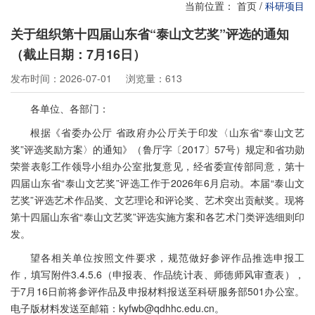
当前位置：
首页
/
科研项目
关于组织第十四届山东省“泰山文艺奖”评选的通知
（截止日期：7月16日）
发布时间：2026-07-01
浏览量：613
各单位、各部门：
根据《省委办公厅
省政府办公厅关于印发〈山东省“泰山文艺
奖”评选奖励方案〉的通知》（鲁厅字〔2017〕57号）规定和省功勋
荣誉表彰工作领导小组办公室批复意见，经省委宣传部同意，第十
四届山东省“泰山文艺奖”评选工作于2026年6月启动。本届“泰山文
艺奖”评选艺术作品奖、文艺理论和评论奖、艺术突出贡献奖。现将
第十四届山东省“泰山文艺奖”评选实施方案和各艺术门类评选细则印
发。
望各相关单位按照文件要求，规范做好参评作品推选申报工
作，
填写附件
3.4.5.6（申报表、作品统计表、师德师风审查表），
于
7月
16日前将参评作品及申报材料报送至
科研服务部
501办公室
。
电子版材料发送至邮箱：
kyfwb@qdhhc.edu.cn。