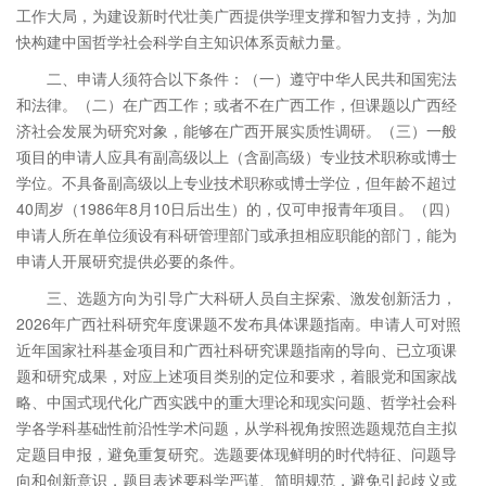
工作大局，为建设新时代壮美广西提供学理支撑和智力支持，为加
快构建中国哲学社会科学自主知识体系贡献力量。
二、申请人须符合以下条件：（一）遵守中华人民共和国宪法
和法律。（二）在广西工作；或者不在广西工作，但课题以广西经
济社会发展为研究对象，能够在广西开展实质性调研。（三）一般
项目的申请人应具有副高级以上（含副高级）专业技术职称或博士
学位。不具备副高级以上专业技术职称或博士学位，但年龄不超过
40周岁（1986年8月10日后出生）的，仅可申报青年项目。（四）
申请人所在单位须设有科研管理部门或承担相应职能的部门，能为
申请人开展研究提供必要的条件。
三、选题方向为引导广大科研人员自主探索、激发创新活力，
2026年广西社科研究年度课题不发布具体课题指南。申请人可对照
近年国家社科基金项目和广西社科研究课题指南的导向、已立项课
题和研究成果，对应上述项目类别的定位和要求，着眼党和国家战
略、中国式现代化广西实践中的重大理论和现实问题、哲学社会科
学各学科基础性前沿性学术问题，从学科视角按照选题规范自主拟
定题目申报，避免重复研究。选题要体现鲜明的时代特征、问题导
向和创新意识，题目表述要科学严谨、简明规范，避免引起歧义或