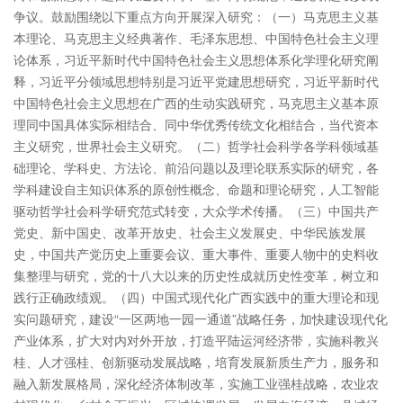
争议。鼓励围绕以下重点方向开展深入研究：（一）马克思主义基
本理论、马克思主义经典著作、毛泽东思想、中国特色社会主义理
论体系，习近平新时代中国特色社会主义思想体系化学理化研究阐
释，习近平分领域思想特别是习近平党建思想研究，习近平新时代
中国特色社会主义思想在广西的生动实践研究，马克思主义基本原
理同中国具体实际相结合、同中华优秀传统文化相结合，当代资本
主义研究，世界社会主义研究。（二）哲学社会科学各学科领域基
础理论、学科史、方法论、前沿问题以及理论联系实际的研究，各
学科建设自主知识体系的原创性概念、命题和理论研究，人工智能
驱动哲学社会科学研究范式转变，大众学术传播。（三）中国共产
党史、新中国史、改革开放史、社会主义发展史、中华民族发展
史，中国共产党历史上重要会议、重大事件、重要人物中的史料收
集整理与研究，党的十八大以来的历史性成就历史性变革，树立和
践行正确政绩观。（四）中国式现代化广西实践中的重大理论和现
实问题研究，建设“一区两地一园一通道”战略任务，加快建设现代化
产业体系，扩大对内对外开放，打造平陆运河经济带，实施科教兴
桂、人才强桂、创新驱动发展战略，培育发展新质生产力，服务和
融入新发展格局，深化经济体制改革，实施工业强桂战略，农业农