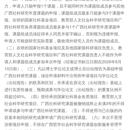
力，申请人只能申报1个课题，且不能同时作为课题组成员参与其他
广西社科研究年度课题的申报；课题组成员最多只能参与3个课题申
报。在研的国家社科基金项目、教育部人文社会科学研究项目和广
西社科研究各类课题组成员最多参与1个广西社科研究年度课题申
报。课题组成员须征得本人同意并签字确认，否则视为违规申报。
申请人可根据研究实际需要，吸收境外研究人员作为课题组成员。
（二）在研的国家社科基金项目及其他国家级科研项目负责人、教
育部人文社会科学研究项目和广西社科研究课题负责人不能作为申
请人和课题组成员参加本次申报（结项证书标注日期在2026年8月
10日前）。（三）凡以博士学位论文或博士后出站报告为基础申报
广西社科研究课题，须在申请材料中注明所申请项目与学位论文
（出站报告）的联系和区别，并承诺在原论文（出站报告）基础上
进行实质性修改，预期成果与学位论文（出站报告）的重复比例不
得超过60%。（四）曾经承担国家社科基金各类项目、教育部人文
社会科学研究项目、广西社科研究课题被撤销或终止未满3年的不得
申请或参与申请广西社科研究课题。（五）不得使用与已出版的内
容基本相同的研究成果申请广西社科研究课题。（六）本次不受理
涉密项目申报，不得在广西哲学社会科学研究课题创新服务管理平