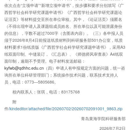
依次点击“立项申请”“新增立项申请书”，按步骤和要求分别填写《广
西哲学社会科学研究课题申请书》《广西哲学社会科学研究课题论
证活页》等材料提交至所在单位审核。其中，《论证活页》须匿名
（不得出现申请人及课题组成员姓名、所在单位以及可能泄露身份
的信息），字数不超过7000字（含图表内容）。（三）各申报人员
须于2026年8月4日前报送纸质材料到科研服务部501办公室，纸质
材料要求1份纸质版《广西哲学社会科学研究课题申请书》，采用A3
纸双面印制、中缝装订，《汇总表》、《师德师风审查表》A4纸双
面印制，逾期不予受理。电子材料发送邮箱：
kyfwb@qdhhc.edu.cn
（四）申请人有申报规定方面的问题，统一咨
询所在单位科研管理部门；系统操作技术问题，联系技术支持人
员，电话：0773—5805686。
校内联系人：张琪，电话：83175768
附
件
/kindeditor/attached/file/20260702/20260702091001_9863.zip
青岛黄海学院科研服务部
2026年7月2日