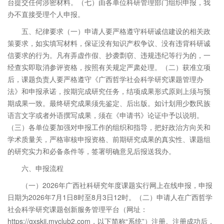
台提交任何涉密材料。（七）由各单位科研管理部门组织申报，我
办不直接受理个人申报。
五、纪律要求（一）申请人要严格遵守科研诚信建设的相关政
策要求，如实填写材料，保证没有知识产权争议、没有违背科研诚
信要求的行为。凡有弄虚作假、抄袭剽窃、违规违纪等行为的，一
经查实即取消参评资格，按照有关规定严肃处理。（二）获准立项
后，课题负责人要严格遵守《广西哲学社会科学研究课题管理办
法》和申报承诺，按期完成研究任务，结项成果形式原则上须与预
期成果一致。最终研究成果须先鉴定、后出版。如计划用少数民族
语言文字或者外语撰写成果，须在《申请书》论证中予以说明。
（三）各单位要加强对申报工作的组织和指导，把好政治方向关和
学术质量关，严格审核申报资格、前期研究成果的真实性、课题组
的研究实力和必备条件等，签署明确意见后报送我办。
六、申报流程
（一）2026年广西社科研究年度课题实行网上在线申报，申报
日期为2026年7月1日8时至8月3日12时。（二）申请人在广西哲学
社会科学研究课题创新服务管理平台（网址：
https://gxskjj.myclub2.com，以下简称“系统”）注册。注册成功后，