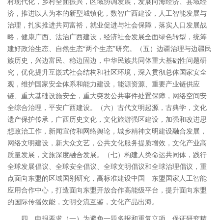
村现代化，乡村全面振兴，区域协调发展，发展向海经济、县域经
济，推进以人为本的新型城镇化，数智广西建设，人工智能发展与
治理，扎实推进共同富裕，就业促进与社会保障，落实人口发展战
略，健康广西、法治广西建设，经济社会发展全面绿色转型，统筹
建好政治生态、自然生态“两个生态”研究。（五）边疆治理与边疆民
族历史，兴边富民、稳边固边，中华民族共同体重大基础性问题研
究，优化提升互嵌式社会结构和社区环境，深入贯彻总体国家安全
观，维护国家安全体系和能力建设，能源资源、重要产业链供应
链、重大基础设施安全，重大突发公共事件处置保障，网络空间安
全综合治理，平安广西建设。（六）古代文明起源，古典学，文化
遗产保护传承，广西历史文化，文化旅游强区建设，加强和改进思
想政治工作，新闻宣传和网络舆论，城乡精神文明建设融合发展，
网络文明建设，新大众文艺，公共文化服务提质增效，文化产业高
质量发展，文旅深度融合发展。（七）构建人类命运共同体，践行
全球发展倡议、全球安全倡议、全球文明倡议和全球治理倡议，重
点面向东盟的区域国别研究，高标准建设中国—东盟国家人工智能
应用合作中心，打造面向东盟开放合作高能级平台，提升面向东盟
的国际传播效能，文明交流互鉴，文化产品出海。
四、申报要求（一）为避免一题多报和重复立项，保证研究精