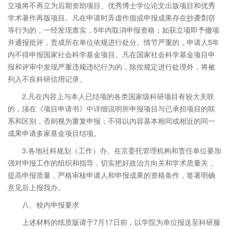
立项将不再立为后期资助项目、优秀博士学位论文出版项目和优秀
学术著作再版项目。凡在申请时弄虚作假或申报成果存在抄袭剽窃
等行为的，一经发现查实，5年内取消申报资格；如获立项即予撤项
并通报批评，责成所在单位依规进行处分。情节严重的，申请人5年
内不得申报国家社会科学基金项目。凡在国家社会科学基金项目申
报和评审中发现严重违规违纪行为的，除按规定进行处理外，将被
列入不良科研信用记录。
2.凡在内容上与本人已结项的各类国家级科研项目有较大关联
的，须在《项目申请书》中详细说明所申报项目与已承担项目的联
系和区别，否则视为重复申报；不得以内容基本相同或相近的同一
成果申请多家基金项目结项。
3.各地社科规划（工作）办、在京委托管理机构和责任单位要加
强对申报工作的组织和指导，切实把好政治方向关和学术质量关，
提高申报质量，严格审核申请人和申报成果的资格条件，签署明确
意见后上报我办。
八、校内申报要求
上述材料的纸质版请于7月17日前，以学院为单位报送至科研服