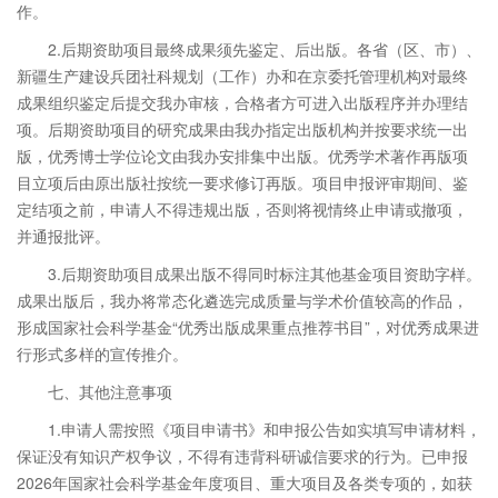
作。
2.后期资助项目最终成果须先鉴定、后出版。各省（区、市）、
新疆生产建设兵团社科规划（工作）办和在京委托管理机构对最终
成果组织鉴定后提交我办审核，合格者方可进入出版程序并办理结
项。后期资助项目的研究成果由我办指定出版机构并按要求统一出
版，优秀博士学位论文由我办安排集中出版。优秀学术著作再版项
目立项后由原出版社按统一要求修订再版。项目申报评审期间、鉴
定结项之前，申请人不得违规出版，否则将视情终止申请或撤项，
并通报批评。
3.后期资助项目成果出版不得同时标注其他基金项目资助字样。
成果出版后，我办将常态化遴选完成质量与学术价值较高的作品，
形成国家社会科学基金“优秀出版成果重点推荐书目”，对优秀成果进
行形式多样的宣传推介。
七、其他注意事项
1.申请人需按照《项目申请书》和申报公告如实填写申请材料，
保证没有知识产权争议，不得有违背科研诚信要求的行为。已申报
2026年国家社会科学基金年度项目、重大项目及各类专项的，如获