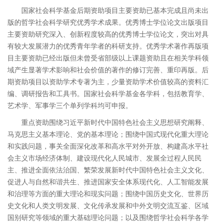
国家社会科学基金后期资助项目主要资助已基本完成且尚未出
版的哲学社会科学研究优秀学术成果。优秀博士学位论文出版项目
主要资助研究深入、创新程度较高的优秀博士学位论文，突出对具
有较大发展潜力的优秀青年学者的科研支持。优秀学术著作再版项
目主要资助已经出版但未曾受省部级以上课题资助且在相关学科领
域产生显著学术影响和社会价值的著作的修订完善、重印再版。后
期资助项目以资助学术专著为主，少量资助学术价值较高的资料汇
编、调研报告和工具书。国家社会科学基金各学科，包括教育学、
艺术学、军事学三个单列学科均可申报。
重点资助围绕习近平新时代中国特色社会主义思想研究阐释、
马克思主义基本理论、党的基本理论；围绕中国式现代化重大理论
和实践问题，事关全面深化改革和高水平对外开放、构建高水平社
会主义市场经济体制、建设现代化人民城市、发展全过程人民民
主、推进全面依法治国、繁荣发展新时代中国特色社会主义文化、
促进人与自然和谐共生、推进国家安全体系现代化、人工智能发展
和治理等方面的重大理论和现实问题；围绕中国历史文化、世界历
史文化和人类文明发展、文化传承发展和中外文明交流互鉴、区域
国别研究等领域的重大基础理论问题；以及围绕哲学社会科学各学