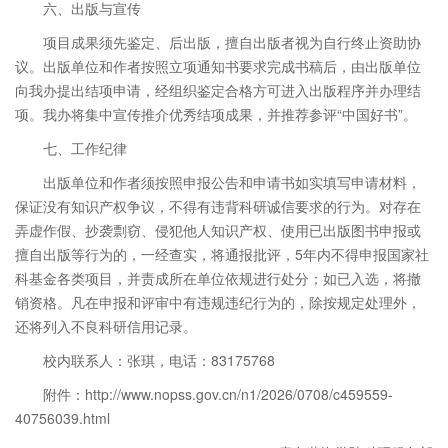
六、出版与宣传
项目成果须先鉴定、后出版，擅自出版者视为自行终止资助协
议。出版单位和作者按照立项通知书要求完成书稿后，由出版单位
向我办提出结项申请，经组织鉴定合格方可进入出版程序并办理结
项。我办将集中宣传推介优秀结项成果，并推荐参评“中国好书”。
七、工作纪律
出版单位和作者须按照申报公告和申请书如实填写申请材料，
保证没有知识产权争议，不得有违背科研诚信要求的行为。对存在
弄虚作假、抄袭剽窃、侵犯他人知识产权、使用已出版图书申报或
擅自出版等行为的，一经查实，将通报批评，5年内不得申报国家社
科基金各类项目，并责成所在单位依规进行处分；如已入选，将撤
销资格。凡在申报和评审中有违规违纪行为的，除按规定处理外，
还将列入不良科研信用记录。
校内联系人：张琪，电话：83175768
附件：http://www.nopss.gov.cn/n1/2026/0708/c459559-
40756039.html