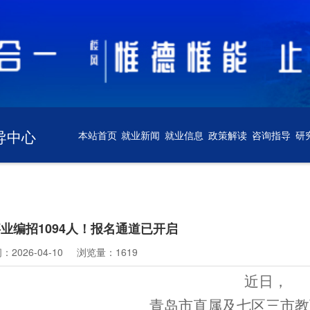
导中心
本站首页
就业新闻
就业信息
政策解读
咨询指导
研
业编招1094人！报名通道已开启
2026-04-10
浏览量：1619
近日，
青岛市直属及七区三市教