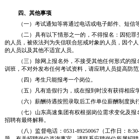
四、其他事项
（一）考试通知等将通过电话或电子邮件、短信
（二）具有以下情形之一的，不得报名：
因犯罪
的人员，被依法列为失信联合惩戒对象的人员，因个人
的人员
以及其他不适宜人员
。
（三）除网上报名外，不接受其他任何形式的报
训班，不对外发布任何考试资料，请应聘人员提高防范
（四）考生只能报考一个岗位。
（五）凡有造假行为，或在报到时没有获得相应
（六）薪酬待遇按照录取后工作单位薪酬制度执
（七）山东高速集团有权根据岗位需求变化及报
招聘有最终解释。
（八）监督电话：
0
531-89250067（工作日：
8
:
3
0
题。有关招聘岗位咨询事宜，请联系应聘岗位所属招聘