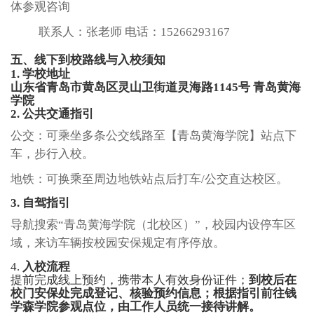
体参观咨询
联系人：张老师
电话：
15266293167
五
、线下到校路线与入校须知
1. 学校地址
山东省青岛市黄岛区灵山卫街道灵海路
1145号 青岛黄海
学院
2. 公共交通指引
公交：可乘坐多条公交线路至【青岛黄海学院】站点下
车，步行入校。
地铁：可换乘至周边地铁站点后打车
/公交直达校区。
3. 自驾指引
导航搜索
“青岛黄海学院（北校区）”，校园内设停车区
域，来访车辆按校园安保规定有序停放。
4.
入校流程
提前完成线上预约，携带本人有效身份证件；
到校后在
校门安保处完成登记、核验预约信息；根据指引前往钱
学森学院参观点位，由工作人员统一接待讲解。