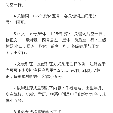
间空一行。
4.关键词：
3-5
个
,
楷体五号，各关键词之间用分
号“；”隔开。
5.正文：五号
,
宋体，
1.25
倍行距。关键词后空一行，
接正文。一级标题：四号居左，黑体，前后空一行：二级
标题
:
小四，居左，楷体，前空一行。各级标题与正文
间，不空行。
6.文献引证：文献引证方式采用注释体例。注释置于
当页页下
(
脚注
),
注释序号用“
1,2,3..
…”或“
[1].[2],[3]
…“标
识，每页单独排序，宋体小五号。
7.以脚注形式呈现以下内容：作者姓名、出生年月、
所在院校、职称、学历、联系电话及电子邮箱地址等，宋
体小五号。
8.务必要严格遵守学术道德。