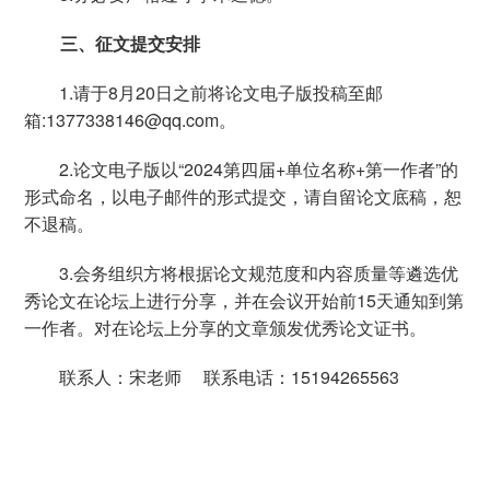
三、征文提交安排
1.请于
8
月
20
日之前将论文电子版投稿至邮
箱
:1377338146@qq.com
。
2.论文电子版以“
2024
第四届
+
单位名称
+
第一作者”的
形式命名，以电子邮件的形式提交，请自留论文底稿，恕
不退稿。
3.会务组织方将根据论文规范度和内容质量等遴选优
秀论文在论坛上进行分享，并在会议开始前
15
天通知到第
一作者。对在论坛上分享的文章颁发优秀论文证书。
联系人：宋老师
联系电话：
15194265563