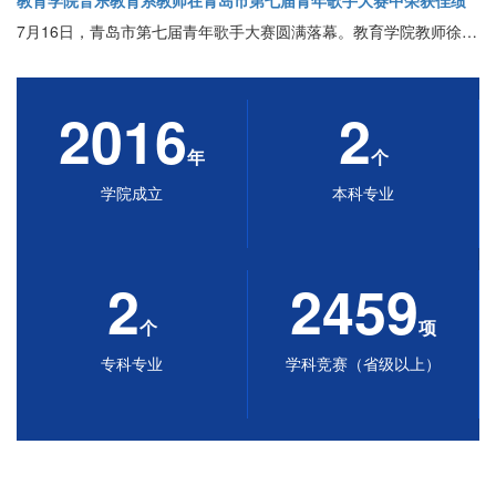
教育学院音乐教育系教师在青岛市第七届青年歌手大赛中荣获佳绩
7月16日，青岛市第七届青年歌手大赛圆满落幕。教育学院教师徐修霖荣获声乐民族组第三名；教师董宜儒在首次设立的AI创作组荣获第五名。同时，青岛黄海学院获评本次大赛组织奖。
2016
2
年
个
学院成立
本科专业
2
2459
个
项
专科专业
学科竞赛（省级以上）