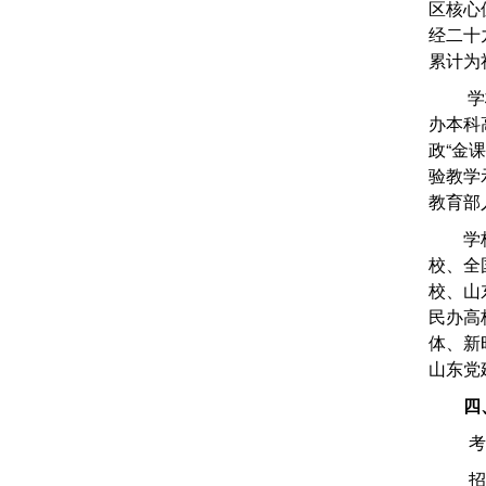
区核心
经二十
累计为
学
办本科
政“金
验教学
教育部
学
校、全
校、山
民办高
体、新
山东党
四
考
招