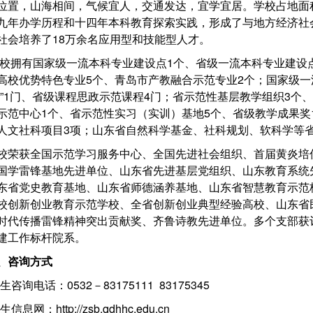
位置，山海相间，气候宜人，交通发达，宜学宜居。学校占地面积12
九年办学历程和十四年本科教育探索实践，形成了与地方经济社
社会培养了
18万余名应用型和技能型人才。
校拥有国家级一流本科专业建设点
1个、省级一流本科专业建设
高校优势特色专业5个、青岛市产教融合示范专业2个；国家级一
课”1门、省级课程思政示范课程4门；省示范性基层教学组织3个
示范中心1个、省示范性实习（实训）基地5个、省级教学成果奖
人文社科项目3项；山东省自然科学基金、社科规划、软科学等省
校荣获全国示范学习服务中心、全国先进社会组织、首届黄炎培
国学雷锋基地先进单位、山东省先进基层党组织、山东教育系统
东省党史教育基地、山东省师德涵养基地、山东省智慧教育示范
校创新创业教育示范学校、全省创新创业典型经验高校、山东省
时代传播雷锋精神突出贡献奖、
齐鲁诗教先进单位。多个支部获
建工作标杆院系。
、
咨询方式
生咨询电话：
0532－83175111 83175345
生信息网：
http://zsb.qdhhc.edu.cn