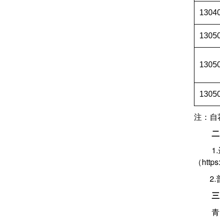
1304
1305
1305
1305
注：自
二
1.
（htt
2.
三
青