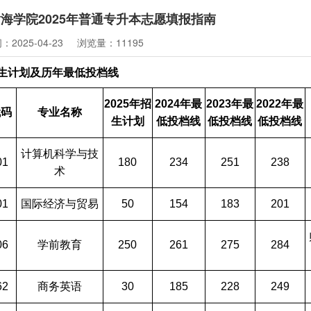
海学院2025年普通专升本志愿填报指南
2025-04-23
浏览量：11195
生计划及历年最低投档线
2025
年招
2024
年最
2023
年最
2022
年最
代码
专业名称
生计划
低投档线
低投档线
低投档线
计算机科学与技
01
180
234
251
238
术
01
国际经济与贸易
50
154
183
201
06
学前教育
250
261
275
284
62
商务英语
30
185
228
249