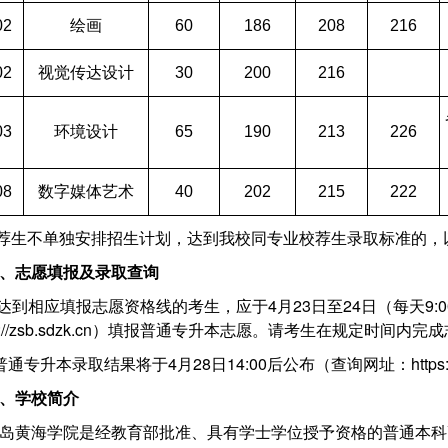
02
绘画
60
186
208
216
02
视觉传达设计
30
200
216
03
环境设计
65
190
213
226
08
数字媒体艺术
40
202
215
222
荐生不单独安排招生计划，达到我校同专业校荐生录取标准的，
、志愿填报及录取查询
达到相应填报志愿资格线的考生，应于
4月23日至24日（每天9:
ps://zsb.sdzk.cn）填报普通专升本志愿。请考生在规定时间内完
普通专升本录取结果将于
4月28日
14:00后公布（查询网址：https
、学校简介
岛黄海学院是经教育部批准、具有学士学位授予资格的普通本科