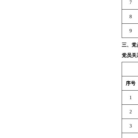
7
8
9
三、党
党员关
序号
1
2
3