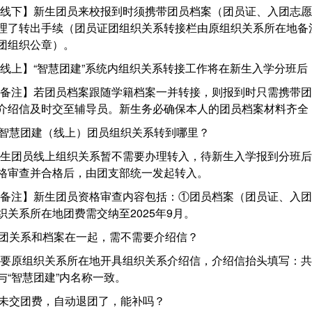
线下】新生团员来校报到时须携带团员档案（团员证、入团志愿
理了转出手续（团员证团组织关系转接栏由原组织关系所在地备
团组织公章）。
线上】
“智慧团建”系统内组织关系转接工作将在新生入学分班
备注】若团员档案跟随学籍档案一并转接，则报到时只需携带团
介绍信及时交至辅导员。新生务必确保本人的团员档案材料齐全
.智慧团建（线上）团员组织关系转到哪里？
生团员线上组织关系暂不需要办理转入，待新生入学报到分班后
格审查并合格后，由团支部统一发起转入。
备注】新生团员资格审查内容包括：
①团员档案（团员证、入团
织关系所在地团费需交纳至202
5
年
9月。
.团关系和档案在一起，需不需要介绍信？
要原组织关系所在地开具组织关系介绍信，介绍信抬头填写：共
与
“智慧团建”内名称一致。
.未交团费，自动退团了，能补吗？