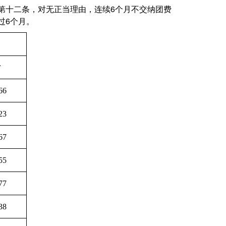
第十二条，对无正当理由，连续
6个月不交纳团费
过6个月。
话
66
23
67
55
77
38