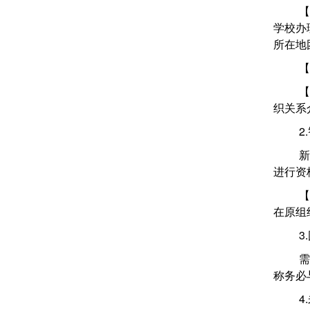
【
学校办
所在地
【
【
织关系
2
新
进行资
【
在原组
3
需
称务必
4