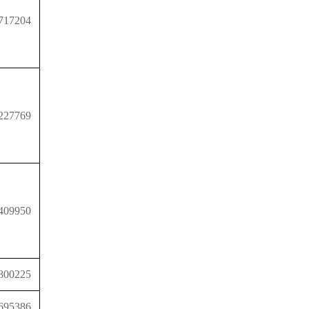
717204
227769
409950
800225
695386