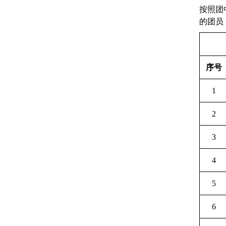
按照团
的团员
序号
1
2
3
4
5
6