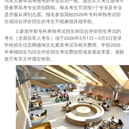
与本人春季高考报考的专业类别一致。
退役军人考生报考不
受春季高考专业类别限制。每名考生可填报
1个专业及专业
是否服从调剂志愿。报名参加我校2026年专科单独考试招
生或综合评价招生的考生不能兼报其他学校。
3.参加学校
专科单独考试招生和综合评价招生考试的
考生（含退役军人考生）须于
2026年3月1
日
—
3月5日登录
学校招生信息网缴纳文化素质考试等相关费用。
学校
2026
年单独招生与综合评价招生考试费按照省发展改革委、省财
政厅
有关文件规定收取。