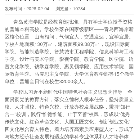
发布时间：2026-02-04
浏览量：10784
青岛黄海学院是经教育部批准、具有学士学位授予资格
的普通本科高校。学校坐落在国家级新区——青岛西海岸新
区核心位置，山海相间，气候宜人，交通发达，宜学宜居。
学校占地面积130万㎡，建筑面积99.38万㎡，现设国际商
学院、智能制造学院、智慧城市工程学院、信息科学与工程
学院、设计与美术学院、影视学院、教育学院、医学院、语
言文化学院、钱学森学院、惠灵顿学院、应用技术学院、国
际教育学院、马克思主义学院、大学体育教学部等15个教学
单位，普通全日制在校生32000余人。
学校以习近平新时代中国特色社会主义思想为指导，全
面贯彻党的教育方针，落实立德树人根本任务，坚持质量立
校、人才强校、特色兴校、开放办校发展战略，秉持“知行
合一”校训，践行“惟德惟能、止于至善”校风，形成以“优秀
传统文化、红色革命文化、大国工匠文化、创新创业文化”
四文化融合育人特色。着力培养高素质应用型人才，形成了
与地方经济社会发展相适应的学科专业体系和人才培养体