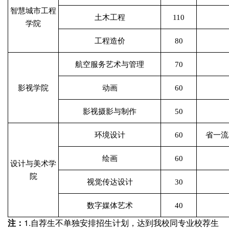
智慧城市工程
土木工程
110
学院
工程造价
80
航空服务艺术与管理
70
影视学院
动画
60
影视摄影与制作
50
环境设计
60
省一流
绘画
60
设计与美术学
院
视觉传达设计
30
数字媒体艺术
40
注：
1.自荐生不单独安排招生计划，达到我校同专业校荐生