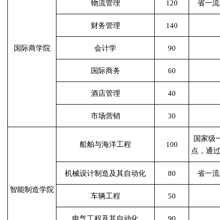
物流管理
120
省一流
财务管理
140
国际商学院
会计学
90
国际商务
60
酒店管理
40
市场营销
30
国家级
船舶与海洋工程
100
点，通
机械设计制造及其自动化
80
省一流
智能制造学院
车辆工程
50
电气工程及其自动化
90