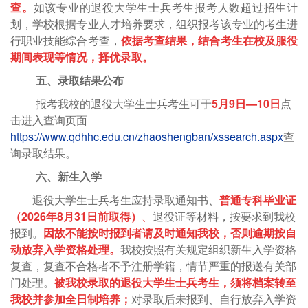
查。
如该专业的退役大学生士兵考生报考人数超过招生计
划，学校根据专业人才培养要求，组织报考该专业的考生进
行职业技能综合考查，
依据考查结果，结合考生在校及服役
期间表现等情况，择优录取。
五、录取结果公布
报考我校的退役大学生士兵考生可于
5月9日—10日
点
击进入查询页面
https://www.qdhhc.edu.cn/zhaoshengban/xssearch.aspx
查
询录取结果。
六、新生入学
退役大学生士兵考生应持录取通知书、
普通专科毕业证
（
2026年8月31日前取得）
、
退役证等材料，按要求到我校
报到。
因故不能按时报到者请及时通知我校，否则逾期按自
动放弃入学资格处理。
我校按照有关规定组织新生入学资格
复查，复查不合格者不予注册学籍，情节严重的报送有关部
门处理。
被我校录取的退役大学生士兵考生，须将档案转至
我校并参加全日制培养；
对录取后未报到、自行放弃入学资