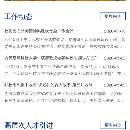
工作动态
更多内容
校党委召开师德师风建设专题工作会议
2026-07-16
7月15日上午，我校召开党委会议，专题研究师德师风建设工作。党
委书记李东主持会议并讲话，校党委班子成员、在校校领导及省派
党建工作联络员（教育督导员）参加会议。
西安建筑科技大学牛荻涛教授做客学校“山海大讲堂”
2026-05-29
5月27日，国家杰出青年科学基金获得者、国家“万人计划”领军人
才、西安建筑科技大学牛荻涛教授应邀做客我校“山海大讲堂”，在知
明楼报告厅作题为“磨砺、坚守、创新、未来”的专题报告。智慧城市
我校组织集中收看“讲述我的育人故事”第三片区展演活动
2026-05-09
工程学院师生代表200余人聆听报告。青岛黄海学院校长助理孙在福
为深入贯彻落实山东省教育厅关于师德师风建设工作部署，大力弘
主持报告会。
扬高尚师德师风，引导广大教师坚守育人初心、勇担育人使命，5月
9日上午，我校组织全体教师集中收看由省教育厅牵头举办的“讲述
我的育人故事”第三片区展演活动直播。活动严格按照学校通知要
求，设行政楼8楼会议室主会场与各党总支分会场，实现同步收看、
高层次人才引进
更多内容
全员覆盖。校长助理、党委教师工作部部长孙在福，各单位骨干教