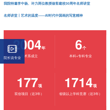
我院特邀李中杨、许力两位教授做客建校30周年名师讲堂
名师讲堂丨艺术的温度——AI时代中国画的写意精神
2004
6
年
个
艺术系成立
本科+专科专业
院长说专业
177
1714
项
项
双创项目（近3年）
省级以上学科竞赛（近3年）