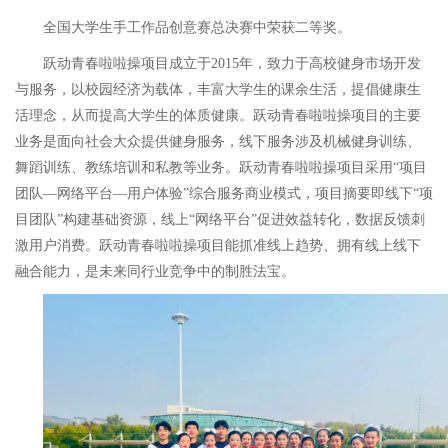
全国大学生手工作品创意赛总决赛中荣获二等奖。
跃动青春啦啦操项目成立于2015年，致力于高校健身市场开发
与服务，以校园经济为载体，丰富大学生的课余生活，提倡健康生
活理念，从而提高大学生的体质健康。跃动青春啦啦操项目的主要
业务是面向社会大众提供健身服务，线下服务涉及机械健身训练、
舞蹈训练、教练培训和私教等业务。跃动青春啦啦操项目采用“项目
团队—网络平台—用户体验”综合服务商业模式，项目摘要即线下“项
目团队”构建基础资源，线上“网络平台”促进效益转化，数据反馈刺
激用户消费。跃动青春啦啦操项目能抓准线上趋势、拥有线上线下
融合能力，是未来同行业竞争中的制胜法宝。