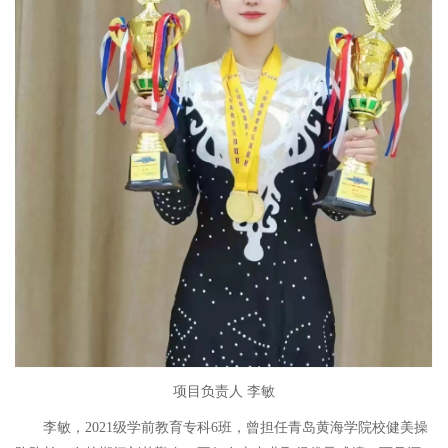
项目负责人 李敏
李敏，2021级学前教育专科6班，曾担任青岛黄海学院校健美操