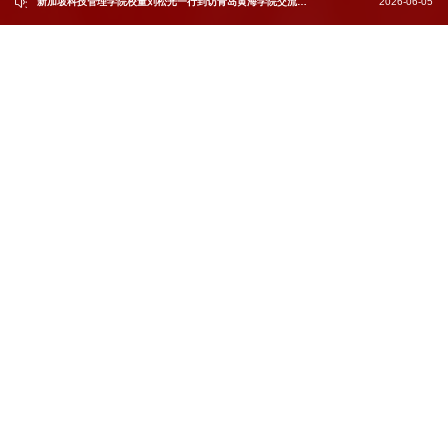
新加坡科技管理学院校董刘松光一行到访青岛黄海学院交流考察
2026-06-05
我校代表团成功访问越南多所高校达成系列合作成果
2026-05-29