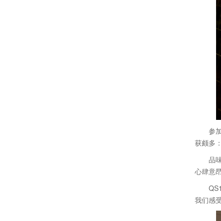
参加博
获颇多
品味了
心肆意
QS14
我们感