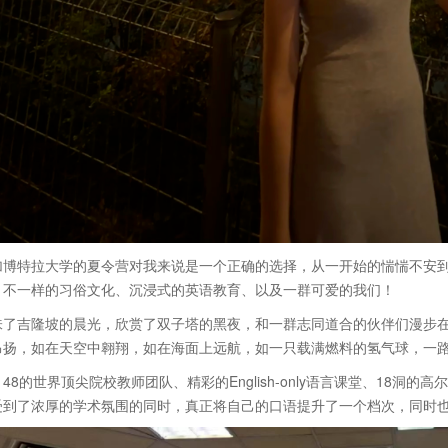
特拉大学的夏令营对我来说是一个正确的选择，从一开始的惴惴不安到
：不一样的习俗文化、沉浸式的英语教育、以及一群可爱的我们！
吉隆坡的晨光，欣赏了双子塔的黑夜，和一群志同道合的伙伴们漫步在
昂扬，如在天空中翱翔，如在海面上远航，如一只载满燃料的氢气球，一
8的世界顶尖院校教师团队、精彩的English-only语言课堂、18洞
受到了浓厚的学术氛围的同时，真正将自己的口语提升了一个档次，同时