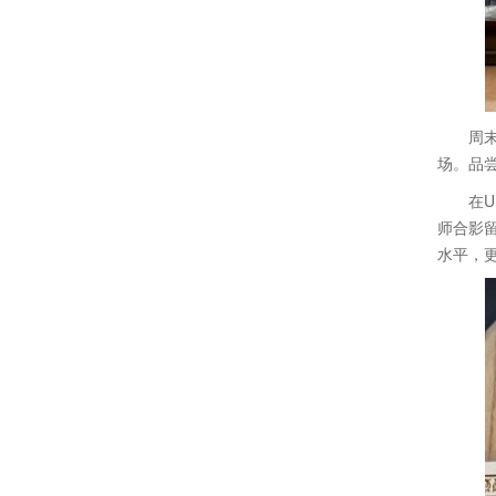
周末闲
场。品
在UP
师合影
水平，