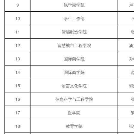
9
钱学森学院
卢
10
学生工作部
11
智能制造学院
12
智慧城市工程学院
潘
13
国际商学院
孙
14
国际商学院
15
语言文化学院
郭
16
信息科学与工程学院
17
医学院
18
教育学院
张