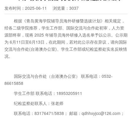
发布时间：2025-06-11
浏览量：3037
根据《青岛黄海学院辅导员海外研修暨选拔计划》相关规定，
经各二级学院推荐，学生工作部、国际交流与合作处初审，人力资
源部终审
，现将
2025
年辅导员海外研修入选名单予以公示。公示期
为
6
月
11
日至
6
月
13
日，在此期间，若对此公示存在异议，请向国际
交流与合作处
(
台港澳办公室
)
、学生工作部或纪检监察处实名反映情
况。
国际交流与合作处（台港澳办公室）
联系电话：
0532-
86615858
学生工作部
联系电话：
18953205911
纪检监察处联系人：张老师
联系电话：
83176471/5838
； 邮箱：
qdhhxyjcc@126.com
；