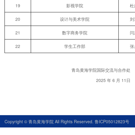
19
影视学院
杜
20
设计与美术学院
刘
21
数字商务学院
闫
22
学生工作部
张
青岛黄海学院国际交流与合作处
2025
年
6
月
1
1
日
Copyright © 青岛黄海学院 All Rights Reserved. 鲁ICP05012823号