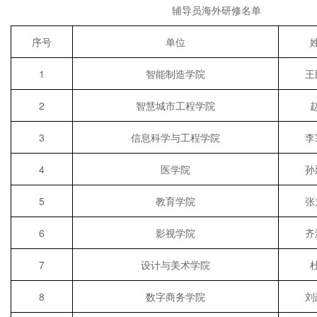
辅导员海外研修名单
序号
单位
1
智能制造学院
王
2
智慧城市工程学院
3
信息科学与工程学院
李
4
医学院
孙
5
教育学院
张
6
影视学院
齐
7
设计与美术学院
8
数字商务学院
刘