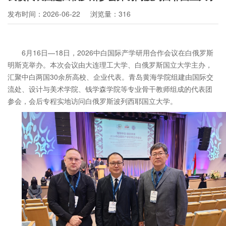
发布时间：2026-06-22
浏览量：316
6
月
16
日—
18
日，
2026
中白国际产学研用合作会议在白俄罗斯
明斯克举办。本次会议由大连理工大学、白俄罗斯国立大学主办，
汇聚中白两国
30
余所高校、企业代表。青岛黄海学院组建由国际交
流处、
设计与美术学院、钱学森学院等专业骨干教师组成的代表团
参会，会后专程实地访问白俄罗斯波列西耶国立大学。