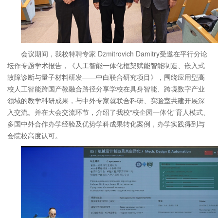
会议期间，我校
特聘专家
Dzmitrovich Damitry受邀在平行分论
坛作专题学术报告，《
人工智能一体化框架赋能智能制造、嵌入式
故障诊断与量子材料研发
——中白联合研究项目
》，围绕应用型高
校人工智能跨国产教融合路径分享学校在具身智能、跨境数字产业
领域的教学科研成果，与中外专家就联合科研、实验室共建开展深
入交流。并在大会交流环节，介绍了
我校
“校企园一体化”育人模式、
多国中外合作办学经验及优势学科成果转化案例，办学实践得到与
会院校高度认可。