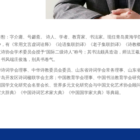
善懃：字介庸、号勰斋。 诗人、学者、教育家、书法家。现任青岛黄海学
种，有《常用文言虚词诠释》《论语集联韵译》《老子集联韵译》《诗教概
汉诗协会学术委员会授予“国际二级诗人”称号；其书法颇具造诣，师法王
，书风端庄俊逸，别具书卷气。
华诗词学会理事、中华诗教委员会委员、山东省诗词学会常务理事、山东
青岛开发区诗词楹联学会主席；中国教育学会理事、中国书法教育学会研
国国学文化研究会名誉会长、世界多元文化研究会与中国文化艺术协会顾
家大辞典》《中国诗词艺术家大典》《中国国学家大典》等典籍。