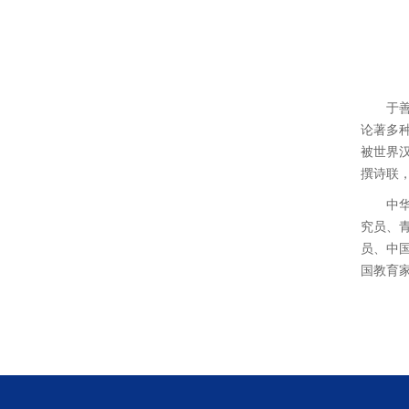
于
论著多
被世界
撰诗联
中
究员、
员、中
国教育