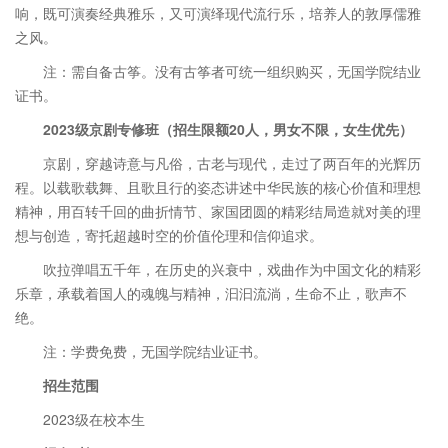
响，既可演奏经典雅乐，又可演绎现代流行乐，培养人的敦厚儒雅
之风。
注：需自备古筝。没有古筝者可统一组织购买，无国学院结业
证书。
2023级京剧专修班（招生限额20人，男女不限，女生优先）
京剧，穿越诗意与凡俗，古老与现代，走过了两百年的光辉历
程。以载歌载舞、且歌且行的姿态讲述中华民族的核心价值和理想
精神，用百转千回的曲折情节、家国团圆的精彩结局造就对美的理
想与创造，寄托超越时空的价值伦理和信仰追求。
吹拉弹唱五千年，在历史的兴衰中，戏曲作为中国文化的精彩
乐章，承载着国人的魂魄与精神，汩汩流淌，生命不止，歌声不
绝。
注：学费免费，无国学院结业证书。
招生范围
2023级在校本生