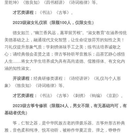
里乾坤》《致良知》《四书精讲》《诗词格律》等。
才艺类课程：
《书法》《古筝》。
2023级淑女礼仪班（限额100人，仅限女生）
德女如兰，“幽兰香风远，蕙草留芳根”。“淑女教育”在涵养传统
美德基础之上，融通现代文化智慧，让生命绽放芬芳的知性之美！
习礼仪提升形象气质；学刺绣体味手工之美；练书法培养诚敬之
心；诵经典领会圣贤之道；弹古筝聆听琴音雅乐；品茶艺静心感悟
人生……将女大学生培养成为具有高尚道德、儒雅得体、有文化内
涵的知性淑女。
开设课程：
经典研修类课程：《诗经讲评》《礼仪与个人形
象》《致良知》《诗词格律》等。
才艺类课程：
《书法》《古筝》《刺绣》《钩编》《京剧》。
2023级古筝专修班
（限额24人，男女不限，有无基础均可，有
基础者优先）
筝，仁智之器，是中华民族古老的弹拨乐器。古筝外形古朴典
雅，音色柔和纯净、悦耳动听，被称作华夏正音。弹之，铮铮作