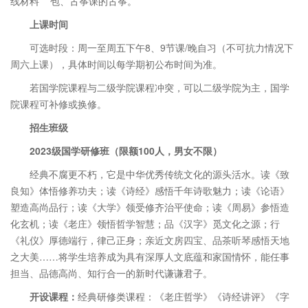
线材料 包、古筝课的古筝。
上课时间
可选时段：周一至周五下午8、9节课/晚自习（不可抗力情况下
周六上课），具体时间以每学期初公布时间为准。
若国学院课程与二级学院课程冲突，可以二级学院为主，国学
院课程可补修或换修。
招生班级
2023级国学研修班（限额100人，男女不限）
经典不腐更不朽，它是中华优秀传统文化的源头活水。读《致
良知》体悟修养功夫；读《诗经》感悟千年诗歌魅力；读《论语》
塑造高尚品行；读《大学》领受修齐治平使命；读《周易》参悟造
化玄机；读《老庄》领悟哲学智慧；品《汉字》觅文化之源；行
《礼仪》厚德端行，律己正身；亲近文房四宝、品茶听琴感悟天地
之大美……将学生培养成为具有深厚人文底蕴和家国情怀，能任事
担当、品德高尚、知行合一的新时代谦谦君子。
开设课程：
经典研修类课程：《老庄哲学》《诗经讲评》《字