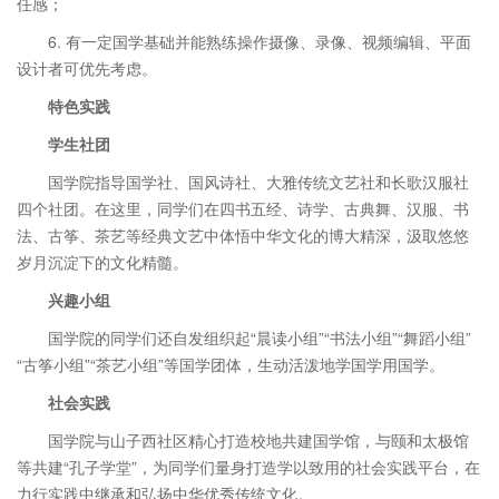
任感；
6. 有一定国学基础并能熟练操作摄像、录像、视频编辑、平面
设计者可优先考虑。
特色实践
学生社团
国学院指导国学社、国风诗社、大雅传统文艺社和长歌汉服社
四个社团。在这里，同学们在四书五经、诗学、古典舞、汉服、书
法、古筝、茶艺等经典文艺中体悟中华文化的博大精深，汲取悠悠
岁月沉淀下的文化精髓。
兴趣小组
国学院的同学们还自发组织起“晨读小组”“书法小组”“舞蹈小组”
“古筝小组”“茶艺小组”等国学团体，生动活泼地学国学用国学。
社会实践
国学院与山子西社区精心打造校地共建国学馆，与颐和太极馆
等共建“孔子学堂”，为同学们量身打造学以致用的社会实践平台，在
力行实践中继承和弘扬中华优秀传统文化。