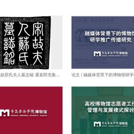
论文 | 宋故苏氏夫人墓志铭 通直郎充集贤校理蔡京撰并书