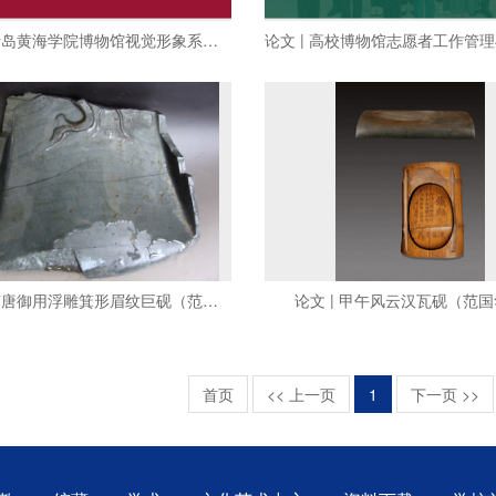
设计 | 青岛黄海学院博物馆视觉形象系统设计
论文 | 南唐御用浮雕箕形眉纹巨砚（范国华）
论文 | 甲午风云汉瓦砚（范
首页
<< 上一页
1
下一页 >>