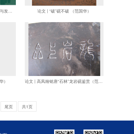
论文 | 高校博物馆志愿者工作管理与发展模式探讨（范国华）
论文 | “破”砚不破 （范国华）
国华）
论文 | 高凤翰铭唐“石林”龙岩砚鉴赏（范国华）
尾页
共1页