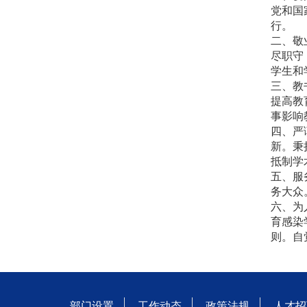
党和国
行。
二、敬
尽职守
学生和
三、教
提高教
事影响
四、严
新。秉
抵制学
五、服
务大众
六、为
育感染
则。自
部门设置
工作动态
政策法规
人才招