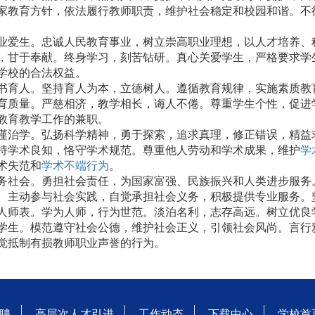
家教育方针，依法履行教师职责，维护社会稳定和校园和谐。不
业爱生。忠诚人民教育事业，树立崇高职业理想，以人才培养、
，甘于奉献。终身学习，刻苦钻研。真心关爱学生，严格要求学
学校的合法权益。
书育人。坚持育人为本，立德树人。遵循教育规律，实施素质教
育质量。严慈相济，教学相长，诲人不倦。尊重学生个性，促进
教育教学工作的兼职。
谨治学。弘扬科学精神，勇于探索，追求真理，修正错误，精益
持学术良知，恪守学术规范。尊重他人劳动和学术成果，维护
学
术失范和
学术不端行为
。
务社会。勇担社会责任，为国家富强、民族振兴和人类进步服务
。主动参与社会实践，自觉承担社会义务，积极提供专业服务。
人师表。学为人师，行为世范。淡泊名利，志存高远。树立优良
学生。模范遵守社会公德，维护社会正义，引领社会风尚。言行
觉抵制有损教师职业声誉的行为。
聘
高层次人才引进
工作动态
下载中心
学校首