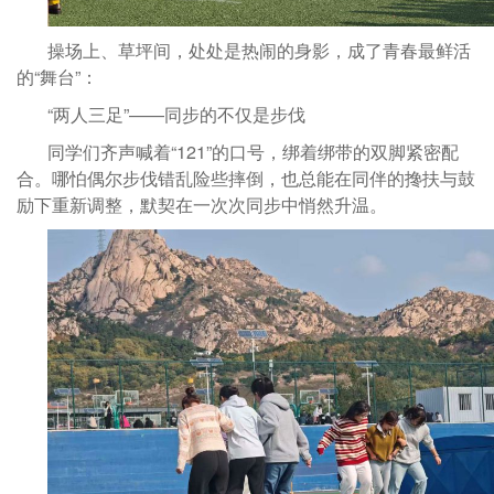
操场上、草坪间，处处是热闹的身影，成了青春最鲜活
的“舞台”：
“两人三足”——同步的不仅是步伐
同学们齐声喊着“121”的口号，绑着绑带的双脚紧密配
合。哪怕偶尔步伐错乱险些摔倒，也总能在同伴的搀扶与鼓
励下重新调整，默契在一次次同步中悄然升温。