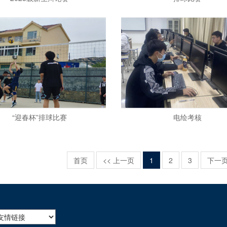
“迎春杯”排球比赛
电绘考核
首页
<< 上一页
1
2
3
下一页