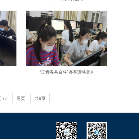
“正青春共奋斗”睿智BIM授课
 >>
尾页
共6页