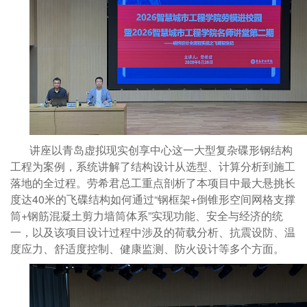
讲座以青岛虚拟现实创享中心这一大型复杂碟形钢结构
工程为案例，系统讲解了结构设计从选型、计算分析到施工
落地的全过程。劳希君总工重点剖析了本项目中最大悬挑长
度达40米的飞碟结构如何通过“钢框架+倒锥形空间网格支撑
筒+钢筋混凝土剪力墙筒体系”实现功能、安全与经济的统
一，以及该项目设计过程中涉及的荷载分析、抗震设防、温
度应力、舒适度控制、健康监测、防火设计等多个方面。