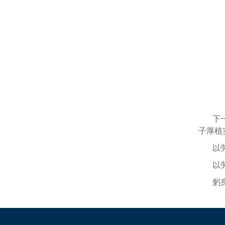
下
子厚植
以
以
躬