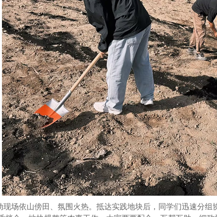
动现场依山傍田、氛围火热。抵达实践地块后，同学们迅速分组