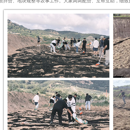
质拌合、地块规整等农事工作。大家两两配合、互帮互助，细致