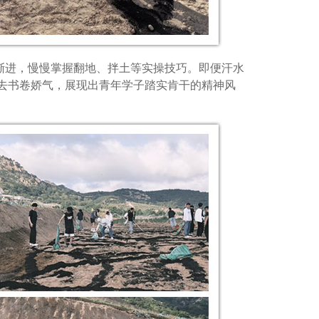
渐进，慢慢掌握翻地、拌土等实操技巧。即便汗水
去书卷娇气，展现出青年学子踏实肯干的精神风