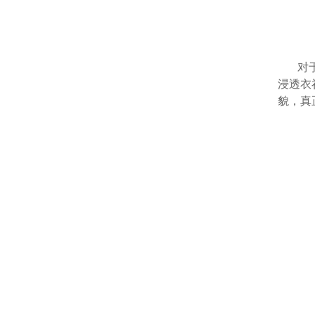
对
浸透衣
貌，真