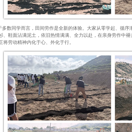
于多数同学而言，田间劳作是全新的体验。大家从零学起、循序
衫、鞋面沾满泥土，依旧热情满满、全力以赴，在亲身劳作中褪
正将劳动精神内化于心、外化于行。