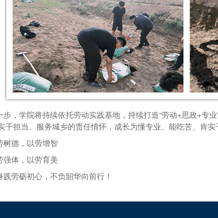
一步，学院将持续依托劳动实践基地，持续打造“劳动+思政+专
实干担当、服务城乡的责任情怀，成长为懂专业、能吃苦、肯实
劳树德，以劳增智
劳强体，以劳育美
身践劳砺初心，不负韶华向前行！