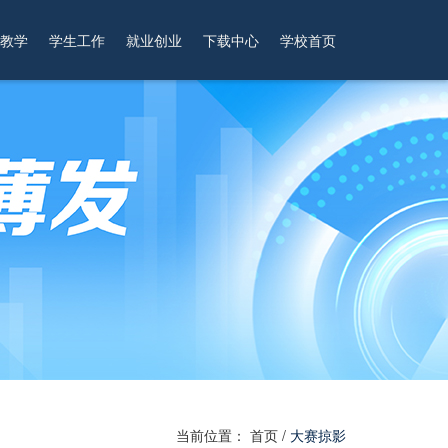
教学
学生工作
就业创业
下载中心
学校首页
当前位置：
首页
/
大赛掠影