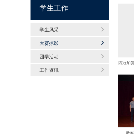
学生工作
学生风采
大赛掠影
团学活动
工作资讯
数