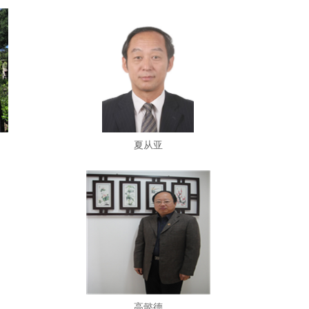
夏从亚
高懿德