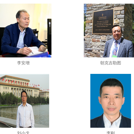
李安增
朝克吉勒图
刘小戈
李刚