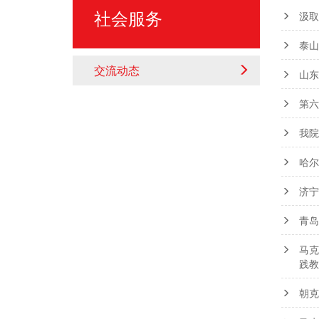
社会服务
汲取
泰山
交流动态
山东
第六
我院
哈尔
济宁
青岛
马克
践教
朝克