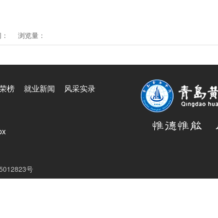
间：
浏览量：
荣榜
就业新闻
风采实录
px
05012823号