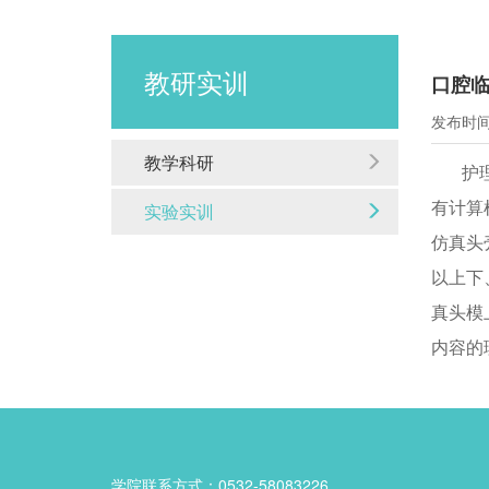
教研实训
口腔
发布时间：
教学科研
护
有计算
实验实训
仿真头
以上下
真头模
内容的
学院联系方式：0532-58083226