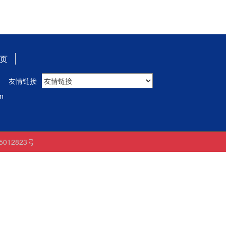
页
友情链接
n
05012823号