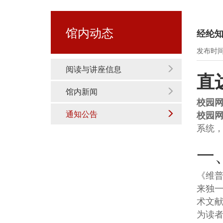
馆内动态
经纶
发布时间：
阅读与讲座信息
直
馆内新闻
校园网
通知公告
校园网
系统
一
《维
来独
术文献
为读