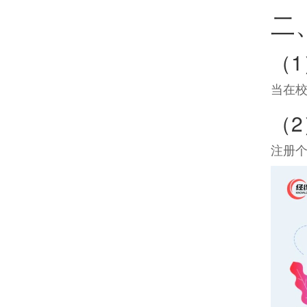
二
（1
当在校
（
注册