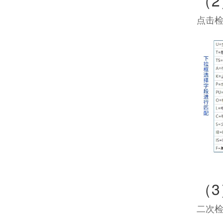
（
点击检
（
二次